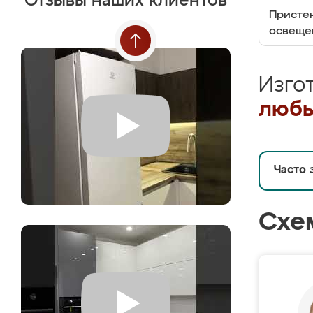
Отзывы наших клиентов
Пристен
освеще
Изго
любы
Часто 
Схе