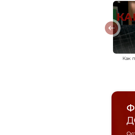
Как 
Ф
Д
Ост