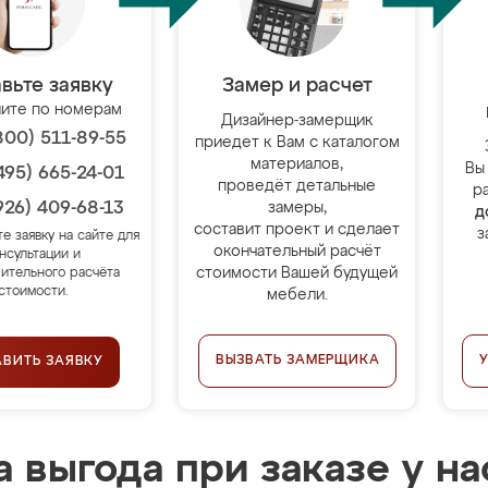
вьте заявку
Замер и расчет
ите по номерам
Дизайнер-замерщик
800) 511-89-55
приедет к Вам с каталогом
материалов,
Вы
495) 665-24-01
проведёт детальные
р
926) 409-68-13
замеры,
д
составит проект и сделает
з
те заявку на сайте для
окончательный расчёт
нсультации и
стоимости Вашей будущей
ительного расчёта
стоимости.
мебели.
ВЫЗВАТЬ ЗАМЕРЩИКА
АВИТЬ ЗАЯВКУ
 выгода при заказе у на