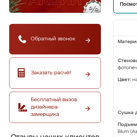
Посмот
Обратный звонок
Матери
Стенова
фотопе
Заказать расчёт
Цвет:
н
Бесплатный вызов
дизайнера-
Сушка д
замерщика
Подъем
Blum (А