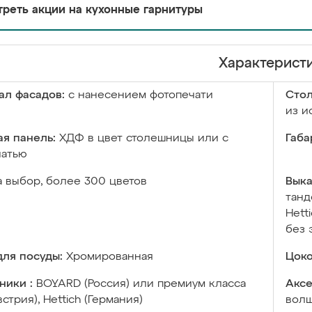
реть акции на кухонные гарнитуры
Характерист
ал фасадов:
с нанесением фотопечати
Сто
из и
я панель:
ХДФ в цвет столешницы или с
Габа
чатью
а выбор, более 300 цветов
Выка
танд
Hett
без 
ля посуды:
Хромированная
Цоко
ники :
BOYARD (Россия) или премиум класса
Аксе
встрия), Hettich (Германия)
волш