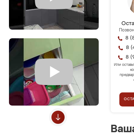
Оста
Позвон
8 (
8 (
8 (
Или оставь
ко
предвар
ОСТ
Ваша