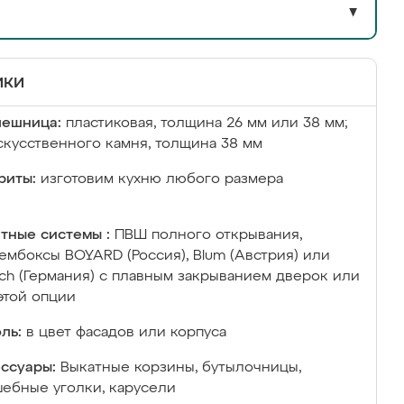
▼
ики
лешница:
пластиковая, толщина 26 мм или 38 мм;
скусственного камня, толщина 38 мм
риты:
изготовим кухню любого размера
тные системы :
ПВШ полного открывания,
ембоксы BOYARD (Россия), Blum (Австрия) или
ich (Германия) с плавным закрыванием дверок или
этой опции
ль:
в цвет фасадов или корпуса
ссуары:
Выкатные корзины, бутылочницы,
ебные уголки, карусели