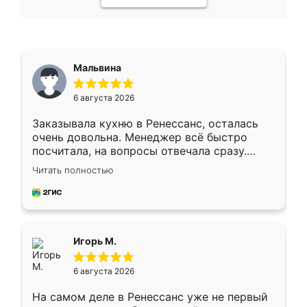
Мальвина
6 августа 2026
Заказывала кухню в Ренессанс, осталась
очень довольна. Менеджер всё быстро
посчитала, на вопросы отвечала сразу.
Замерщик приехал в субботу, подошёл к
Читать полностью
делу со всей ответственностью. Собрали
за день, ребята работали аккуратно, даже
пыли почти не было. Качество отличное,
ящики ходят плавно, ничего не скрипит.
Всё подошло как влитое.
Игорь М.
6 августа 2026
На самом деле в Ренессанс уже не первый