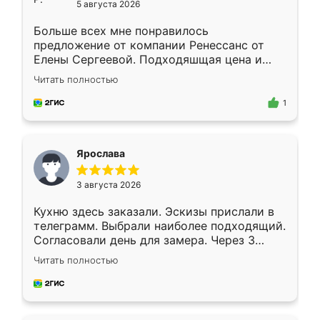
5 августа 2026
Больше всех мне понравилось
предложение от компании Ренессанс от
Елены Сергеевой. Подходяшщая цена и
короткие сроки изготовления. Приехавший
Читать полностью
для замера сотрудник Владислав
предложил по моему эскизу самый
1
подходящий вариант шкафа. Немного его
видоизменил, получилось даже лучше, чем
я хотела.
Ярослава
3 августа 2026
Кухню здесь заказали. Эскизы прислали в
телеграмм. Выбрали наиболее подходящий.
Согласовали день для замера. Через 3
недели кухня была уже готова. Остались
Читать полностью
довольны работой. Спасибо Ренессанс
мебель за качественную работу!