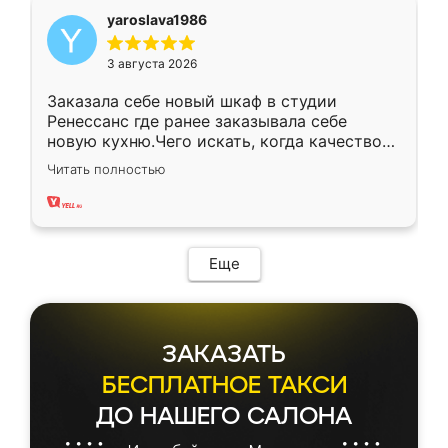
yaroslava1986
3 августа 2026
Заказала себе новый шкаф в студии
Ренессанс где ранее заказывала себе
новую кухню.Чего искать, когда качеством
вполне довольна. Служит кухня уже почти
Читать полностью
два года, нареканий нет.
Еще
ЗАКАЗАТЬ
БЕСПЛАТНОЕ ТАКСИ
ДО НАШЕГО САЛОНА