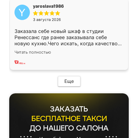
yaroslava1986
3 августа 2026
Заказала себе новый шкаф в студии
Ренессанс где ранее заказывала себе
новую кухню.Чего искать, когда качеством
вполне довольна. Служит кухня уже почти
Читать полностью
два года, нареканий нет.
Еще
ЗАКАЗАТЬ
БЕСПЛАТНОЕ ТАКСИ
ДО НАШЕГО САЛОНА