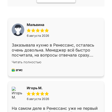
Мальвина
6 августа 2026
Заказывала кухню в Ренессанс, осталась
очень довольна. Менеджер всё быстро
посчитала, на вопросы отвечала сразу.
Замерщик приехал в субботу, подошёл к
Читать полностью
делу со всей ответственностью. Собрали
за день, ребята работали аккуратно, даже
пыли почти не было. Качество отличное,
ящики ходят плавно, ничего не скрипит.
Всё подошло как влитое.
Игорь М.
6 августа 2026
На самом деле в Ренессанс уже не первый