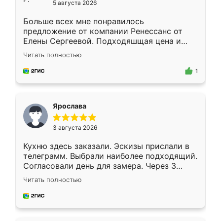
5 августа 2026
Больше всех мне понравилось
предложение от компании Ренессанс от
Елены Сергеевой. Подходяшщая цена и
короткие сроки изготовления. Приехавший
Читать полностью
для замера сотрудник Владислав
предложил по моему эскизу самый
1
подходящий вариант шкафа. Немного его
видоизменил, получилось даже лучше, чем
я хотела.
Ярослава
3 августа 2026
Кухню здесь заказали. Эскизы прислали в
телеграмм. Выбрали наиболее подходящий.
Согласовали день для замера. Через 3
недели кухня была уже готова. Остались
Читать полностью
довольны работой. Спасибо Ренессанс
мебель за качественную работу!