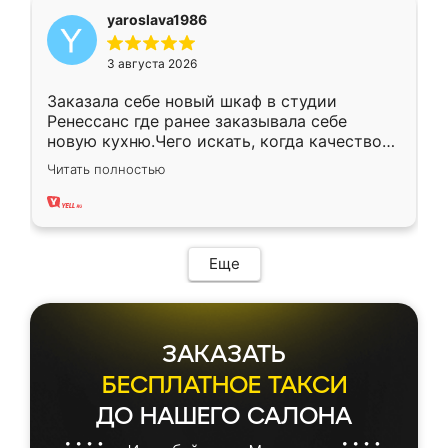
yaroslava1986
3 августа 2026
Заказала себе новый шкаф в студии
Ренессанс где ранее заказывала себе
новую кухню.Чего искать, когда качеством
вполне довольна. Служит кухня уже почти
Читать полностью
два года, нареканий нет.
Еще
ЗАКАЗАТЬ
БЕСПЛАТНОЕ ТАКСИ
ДО НАШЕГО САЛОНА