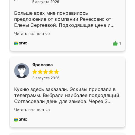
5 августа 2026
Больше всех мне понравилось
предложение от компании Ренессанс от
Елены Сергеевой. Подходяшщая цена и
короткие сроки изготовления. Приехавший
Читать полностью
для замера сотрудник Владислав
предложил по моему эскизу самый
1
подходящий вариант шкафа. Немного его
видоизменил, получилось даже лучше, чем
я хотела.
Ярослава
3 августа 2026
Кухню здесь заказали. Эскизы прислали в
телеграмм. Выбрали наиболее подходящий.
Согласовали день для замера. Через 3
недели кухня была уже готова. Остались
Читать полностью
довольны работой. Спасибо Ренессанс
мебель за качественную работу!