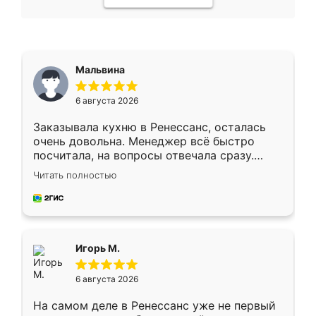
Мальвина
6 августа 2026
Заказывала кухню в Ренессанс, осталась
очень довольна. Менеджер всё быстро
посчитала, на вопросы отвечала сразу.
Замерщик приехал в субботу, подошёл к
Читать полностью
делу со всей ответственностью. Собрали
за день, ребята работали аккуратно, даже
пыли почти не было. Качество отличное,
ящики ходят плавно, ничего не скрипит.
Всё подошло как влитое.
Игорь М.
6 августа 2026
На самом деле в Ренессанс уже не первый