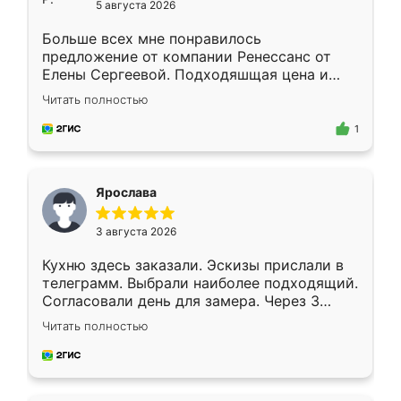
5 августа 2026
Больше всех мне понравилось
предложение от компании Ренессанс от
Елены Сергеевой. Подходяшщая цена и
короткие сроки изготовления. Приехавший
Читать полностью
для замера сотрудник Владислав
предложил по моему эскизу самый
1
подходящий вариант шкафа. Немного его
видоизменил, получилось даже лучше, чем
я хотела.
Ярослава
3 августа 2026
Кухню здесь заказали. Эскизы прислали в
телеграмм. Выбрали наиболее подходящий.
Согласовали день для замера. Через 3
недели кухня была уже готова. Остались
Читать полностью
довольны работой. Спасибо Ренессанс
мебель за качественную работу!