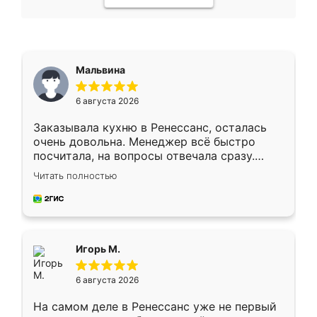
Мальвина
6 августа 2026
Заказывала кухню в Ренессанс, осталась
очень довольна. Менеджер всё быстро
посчитала, на вопросы отвечала сразу.
Замерщик приехал в субботу, подошёл к
Читать полностью
делу со всей ответственностью. Собрали
за день, ребята работали аккуратно, даже
пыли почти не было. Качество отличное,
ящики ходят плавно, ничего не скрипит.
Всё подошло как влитое.
Игорь М.
6 августа 2026
На самом деле в Ренессанс уже не первый