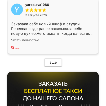
yaroslava1986
3 августа 2026
Заказала себе новый шкаф в студии
Ренессанс где ранее заказывала себе
новую кухню.Чего искать, когда качеством
вполне довольна. Служит кухня уже почти
Читать полностью
два года, нареканий нет.
Еще
ЗАКАЗАТЬ
БЕСПЛАТНОЕ ТАКСИ
ДО НАШЕГО САЛОНА