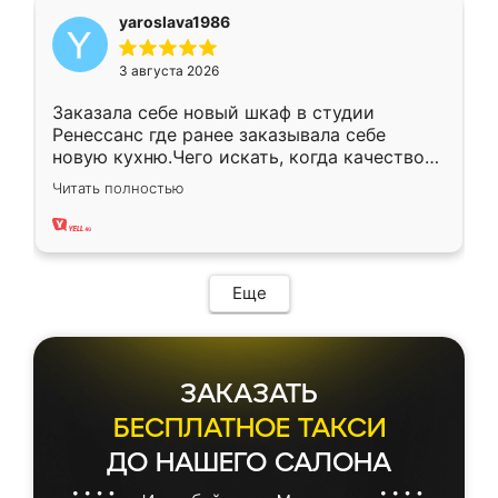
yaroslava1986
3 августа 2026
Заказала себе новый шкаф в студии
Ренессанс где ранее заказывала себе
новую кухню.Чего искать, когда качеством
вполне довольна. Служит кухня уже почти
Читать полностью
два года, нареканий нет.
Еще
ЗАКАЗАТЬ
БЕСПЛАТНОЕ ТАКСИ
ДО НАШЕГО САЛОНА