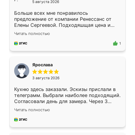
5 августа 2026
Больше всех мне понравилось
предложение от компании Ренессанс от
Елены Сергеевой. Подходяшщая цена и
короткие сроки изготовления. Приехавший
Читать полностью
для замера сотрудник Владислав
предложил по моему эскизу самый
1
подходящий вариант шкафа. Немного его
видоизменил, получилось даже лучше, чем
я хотела.
Ярослава
3 августа 2026
Кухню здесь заказали. Эскизы прислали в
телеграмм. Выбрали наиболее подходящий.
Согласовали день для замера. Через 3
недели кухня была уже готова. Остались
Читать полностью
довольны работой. Спасибо Ренессанс
мебель за качественную работу!