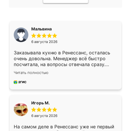
Мальвина
6 августа 2026
Заказывала кухню в Ренессанс, осталась
очень довольна. Менеджер всё быстро
посчитала, на вопросы отвечала сразу.
Замерщик приехал в субботу, подошёл к
Читать полностью
делу со всей ответственностью. Собрали
за день, ребята работали аккуратно, даже
пыли почти не было. Качество отличное,
ящики ходят плавно, ничего не скрипит.
Всё подошло как влитое.
Игорь М.
6 августа 2026
На самом деле в Ренессанс уже не первый