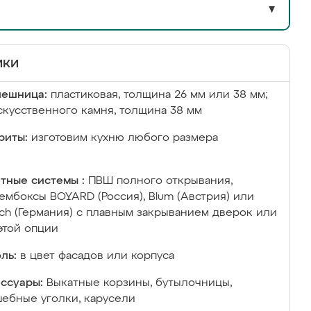
▼
ики
лешница:
пластиковая, толщина 26 мм или 38 мм;
скусственного камня, толщина 38 мм
риты:
изготовим кухню любого размера
тные системы :
ПВШ полного открывания,
ембоксы BOYARD (Россия), Blum (Австрия) или
ich (Германия) с плавным закрыванием дверок или
этой опции
ль:
в цвет фасадов или корпуса
ссуары:
Выкатные корзины, бутылочницы,
ебные уголки, карусели