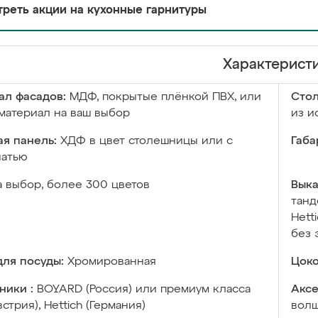
реть акции на кухонные гарнитуры
Характерист
ал фасадов:
МДФ, покрытые плёнкой ПВХ, или
Сто
материал на ваш выбор
из и
я панель:
ХДФ в цвет столешницы или с
Габа
чатью
а выбор, более 300 цветов
Выка
танд
Hett
без 
ля посуды:
Хромированная
Цоко
ники :
BOYARD (Россия) или премиум класса
Аксе
встрия), Hettich (Германия)
волш