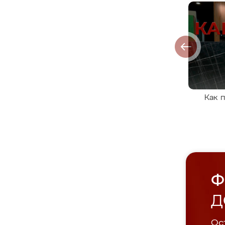
Как 
Ф
Д
Ост