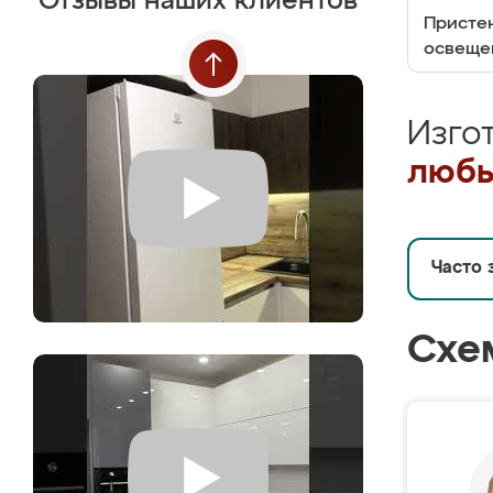
Отзывы наших клиентов
Пристен
освеще
Изго
любы
Часто 
Схе