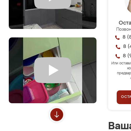
Оста
Позвон
8 (
8 (
8 (
Или оставь
ко
предвар
ОСТ
Ваша