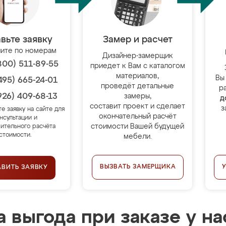
вьте заявку
Замер и расчет
ите по номерам
Дизайнер-замерщик
800) 511-89-55
приедет к Вам с каталогом
материалов,
Вы
495) 665-24-01
проведёт детальные
р
926) 409-68-13
замеры,
д
составит проект и сделает
з
те заявку на сайте для
окончательный расчёт
нсультации и
стоимости Вашей будущей
ительного расчёта
стоимости.
мебели.
ВЫЗВАТЬ ЗАМЕРЩИКА
АВИТЬ ЗАЯВКУ
 выгода при заказе у на