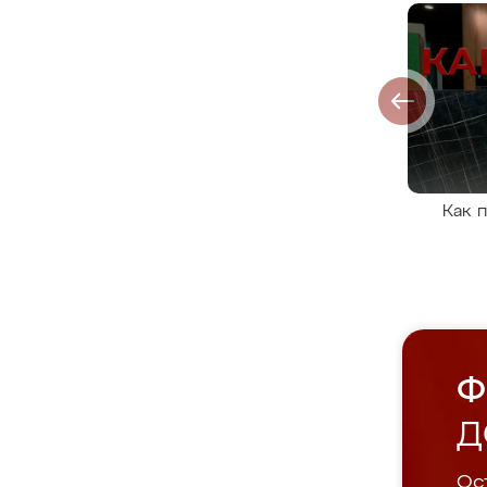
Как 
Ф
Д
Ост