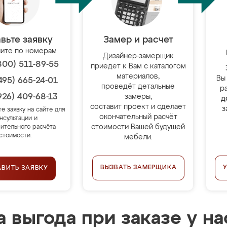
вьте заявку
Замер и расчет
ите по номерам
Дизайнер-замерщик
800) 511-89-55
приедет к Вам с каталогом
материалов,
Вы
495) 665-24-01
проведёт детальные
р
926) 409-68-13
замеры,
д
составит проект и сделает
з
те заявку на сайте для
окончательный расчёт
нсультации и
стоимости Вашей будущей
ительного расчёта
стоимости.
мебели.
ВЫЗВАТЬ ЗАМЕРЩИКА
АВИТЬ ЗАЯВКУ
 выгода при заказе у на