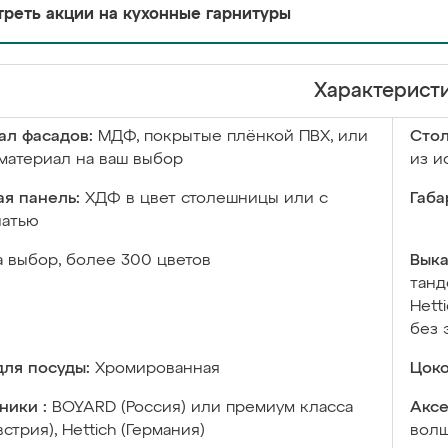
реть акции на кухонные гарнитуры
Характерист
ал фасадов:
МДФ, покрытые плёнкой ПВХ, или
Сто
материал на ваш выбор
из и
я панель:
ХДФ в цвет столешницы или с
Габа
чатью
а выбор, более 300 цветов
Выка
танд
Hett
без 
ля посуды:
Хромированная
Цоко
ники :
BOYARD (Россия) или премиум класса
Аксе
встрия), Hettich (Германия)
волш