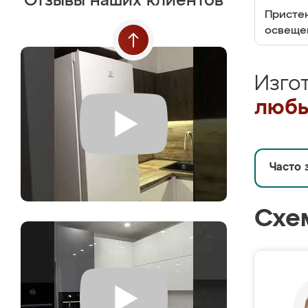
Отзывы наших клиентов
Пристен
освеще
Изго
любы
Часто 
Схе