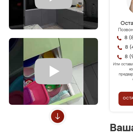
Оста
Позвон
8 (
8 (
8 (
Или оставь
ко
предвар
ОСТ
Ваша