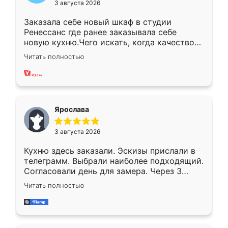
3 августа 2026
Заказала себе новый шкаф в студии
Ренессанс где ранее заказывала себе
новую кухню.Чего искать, когда качеством
вполне довольна. Служит кухня уже почти
Читать полностью
два года, нареканий нет.
Ярослава
3 августа 2026
Кухню здесь заказали. Эскизы прислали в
телеграмм. Выбрали наиболее подходящий.
Согласовали день для замера. Через 3
недели кухня была уже готова. Остались
Читать полностью
довольны работой. Спасибо Ренессанс
мебель за качественную работу!