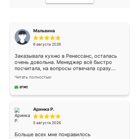
Мальвина
6 августа 2026
Заказывала кухню в Ренессанс, осталась
очень довольна. Менеджер всё быстро
посчитала, на вопросы отвечала сразу.
Замерщик приехал в субботу, подошёл к
Читать полностью
делу со всей ответственностью. Собрали
за день, ребята работали аккуратно, даже
пыли почти не было. Качество отличное,
ящики ходят плавно, ничего не скрипит.
Всё подошло как влитое.
Аринка Р.
5 августа 2026
Больше всех мне понравилось