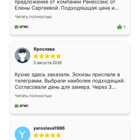
предложение от компании Ренессанс от
Елены Сергеевой. Подходяшщая цена и
короткие сроки изготовления. Приехавший
Читать полностью
для замера сотрудник Владислав
предложил по моему эскизу самый
1
подходящий вариант шкафа. Немного его
видоизменил, получилось даже лучше, чем
я хотела.
Ярослава
3 августа 2026
Кухню здесь заказали. Эскизы прислали в
телеграмм. Выбрали наиболее подходящий.
Согласовали день для замера. Через 3
недели кухня была уже готова. Остались
Читать полностью
довольны работой. Спасибо Ренессанс
мебель за качественную работу!
yaroslava1986