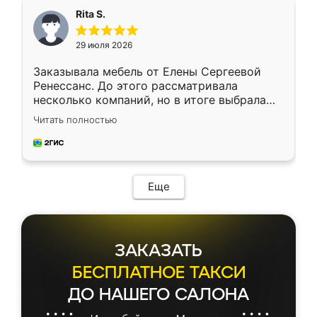
Rita S.
29 июля 2026
Заказывала мебель от Елены Сергеевой
Ренессанс. До этого рассматривала
несколько компаний, но в итоге выбрала
эту. Сначала обговорили условия, потом
Читать полностью
приехал замерщик, всё спокойно объяснил
и снял размеры. Изготовили в срок, с
доставкой тоже никаких проблем не
возникло. Сборку выполнили аккуратно,
мебель сразу встала на свое место без
Еще
каких-либо доработок. Качеством осталась
довольна, все выглядит так, как и ожидала.
ЗАКАЗАТЬ
БЕСПЛАТНОЕ ТАКСИ
ДО НАШЕГО САЛОНА