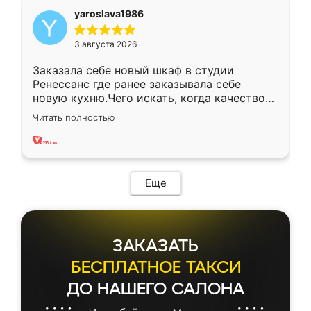
yaroslava1986
3 августа 2026
Заказала себе новый шкаф в студии
Ренессанс где ранее заказывала себе
новую кухню.Чего искать, когда качеством
вполне довольна. Служит кухня уже почти
Читать полностью
два года, нареканий нет.
Еще
ЗАКАЗАТЬ
БЕСПЛАТНОЕ ТАКСИ
ДО НАШЕГО САЛОНА