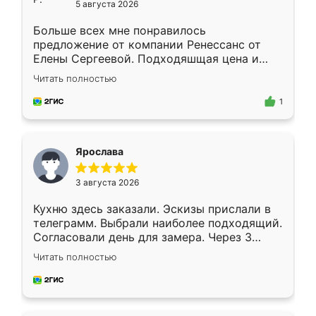
5 августа 2026
Больше всех мне понравилось
предложение от компании Ренессанс от
Елены Сергеевой. Подходяшщая цена и
короткие сроки изготовления. Приехавший
Читать полностью
для замера сотрудник Владислав
предложил по моему эскизу самый
1
подходящий вариант шкафа. Немного его
видоизменил, получилось даже лучше, чем
я хотела.
Ярослава
3 августа 2026
Кухню здесь заказали. Эскизы прислали в
телеграмм. Выбрали наиболее подходящий.
Согласовали день для замера. Через 3
недели кухня была уже готова. Остались
Читать полностью
довольны работой. Спасибо Ренессанс
мебель за качественную работу!