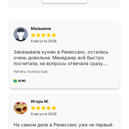
Мальвина
6 августа 2026
Заказывала кухню в Ренессанс, осталась
очень довольна. Менеджер всё быстро
посчитала, на вопросы отвечала сразу.
Замерщик приехал в субботу, подошёл к
Читать полностью
делу со всей ответственностью. Собрали
за день, ребята работали аккуратно, даже
пыли почти не было. Качество отличное,
ящики ходят плавно, ничего не скрипит.
Всё подошло как влитое.
Игорь М.
6 августа 2026
На самом деле в Ренессанс уже не первый