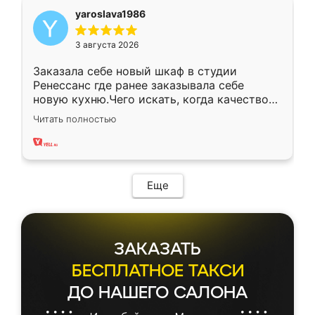
yaroslava1986
3 августа 2026
Заказала себе новый шкаф в студии
Ренессанс где ранее заказывала себе
новую кухню.Чего искать, когда качеством
вполне довольна. Служит кухня уже почти
Читать полностью
два года, нареканий нет.
Еще
ЗАКАЗАТЬ
БЕСПЛАТНОЕ ТАКСИ
ДО НАШЕГО САЛОНА