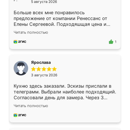
5 августа 2026
Больше всех мне понравилось
предложение от компании Ренессанс от
Елены Сергеевой. Подходяшщая цена и
короткие сроки изготовления. Приехавший
Читать полностью
для замера сотрудник Владислав
предложил по моему эскизу самый
1
подходящий вариант шкафа. Немного его
видоизменил, получилось даже лучше, чем
я хотела.
Ярослава
3 августа 2026
Кухню здесь заказали. Эскизы прислали в
телеграмм. Выбрали наиболее подходящий.
Согласовали день для замера. Через 3
недели кухня была уже готова. Остались
Читать полностью
довольны работой. Спасибо Ренессанс
мебель за качественную работу!