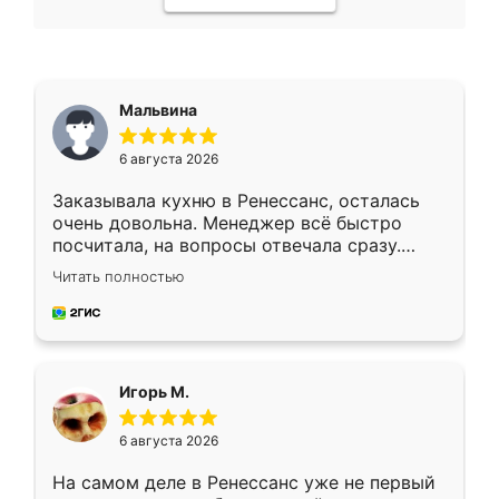
Мальвина
6 августа 2026
Заказывала кухню в Ренессанс, осталась
очень довольна. Менеджер всё быстро
посчитала, на вопросы отвечала сразу.
Замерщик приехал в субботу, подошёл к
Читать полностью
делу со всей ответственностью. Собрали
за день, ребята работали аккуратно, даже
пыли почти не было. Качество отличное,
ящики ходят плавно, ничего не скрипит.
Всё подошло как влитое.
Игорь М.
6 августа 2026
На самом деле в Ренессанс уже не первый