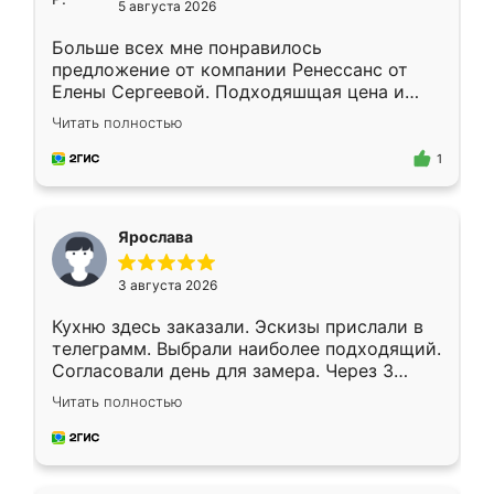
5 августа 2026
Больше всех мне понравилось
предложение от компании Ренессанс от
Елены Сергеевой. Подходяшщая цена и
короткие сроки изготовления. Приехавший
Читать полностью
для замера сотрудник Владислав
предложил по моему эскизу самый
1
подходящий вариант шкафа. Немного его
видоизменил, получилось даже лучше, чем
я хотела.
Ярослава
3 августа 2026
Кухню здесь заказали. Эскизы прислали в
телеграмм. Выбрали наиболее подходящий.
Согласовали день для замера. Через 3
недели кухня была уже готова. Остались
Читать полностью
довольны работой. Спасибо Ренессанс
мебель за качественную работу!