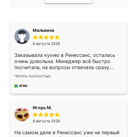
Мальвина
6 августа 2026
Заказывала кухню в Ренессанс, осталась
очень довольна. Менеджер всё быстро
посчитала, на вопросы отвечала сразу.
Замерщик приехал в субботу, подошёл к
Читать полностью
делу со всей ответственностью. Собрали
за день, ребята работали аккуратно, даже
пыли почти не было. Качество отличное,
ящики ходят плавно, ничего не скрипит.
Всё подошло как влитое.
Игорь М.
6 августа 2026
На самом деле в Ренессанс уже не первый