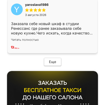
yaroslava1986
3 августа 2026
Заказала себе новый шкаф в студии
Ренессанс где ранее заказывала себе
новую кухню.Чего искать, когда качеством
вполне довольна. Служит кухня уже почти
Читать полностью
два года, нареканий нет.
Еще
ЗАКАЗАТЬ
БЕСПЛАТНОЕ ТАКСИ
ДО НАШЕГО САЛОНА