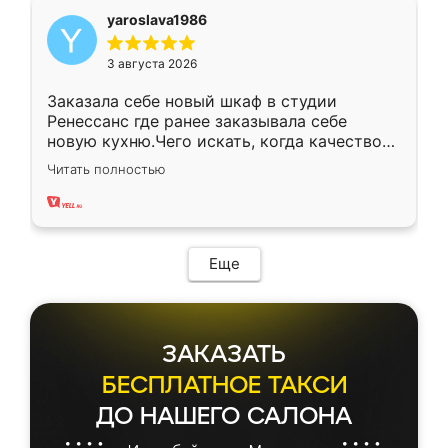
yaroslava1986
3 августа 2026
Заказала себе новый шкаф в студии
Ренессанс где ранее заказывала себе
новую кухню.Чего искать, когда качеством
вполне довольна. Служит кухня уже почти
Читать полностью
два года, нареканий нет.
Еще
ЗАКАЗАТЬ
БЕСПЛАТНОЕ ТАКСИ
ДО НАШЕГО САЛОНА