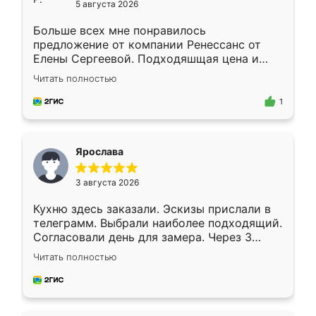
5 августа 2026
Больше всех мне понравилось
предложение от компании Ренессанс от
Елены Сергеевой. Подходяшщая цена и
короткие сроки изготовления. Приехавший
Читать полностью
для замера сотрудник Владислав
предложил по моему эскизу самый
1
подходящий вариант шкафа. Немного его
видоизменил, получилось даже лучше, чем
я хотела.
Ярослава
3 августа 2026
Кухню здесь заказали. Эскизы прислали в
телеграмм. Выбрали наиболее подходящий.
Согласовали день для замера. Через 3
недели кухня была уже готова. Остались
Читать полностью
довольны работой. Спасибо Ренессанс
мебель за качественную работу!