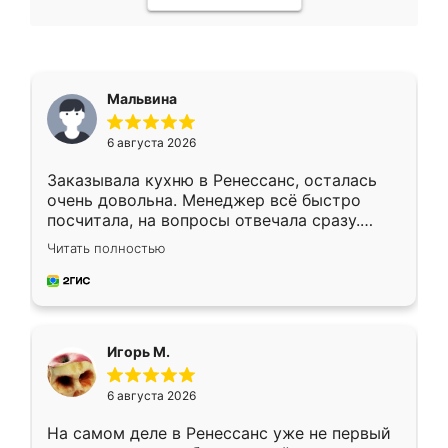
Мальвина
6 августа 2026
Заказывала кухню в Ренессанс, осталась
очень довольна. Менеджер всё быстро
посчитала, на вопросы отвечала сразу.
Замерщик приехал в субботу, подошёл к
Читать полностью
делу со всей ответственностью. Собрали
за день, ребята работали аккуратно, даже
пыли почти не было. Качество отличное,
ящики ходят плавно, ничего не скрипит.
Всё подошло как влитое.
Игорь М.
6 августа 2026
На самом деле в Ренессанс уже не первый