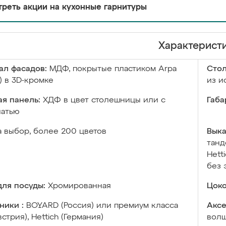
реть акции на кухонные гарнитуры
Характерист
ал фасадов:
МДФ, покрытые пластиком Arpa
Сто
) в 3D-кромке
из и
я панель:
ХДФ в цвет столешницы или с
Габа
чатью
а выбор, более 200 цветов
Выка
танд
Hett
без 
ля посуды:
Хромированная
Цоко
ники :
BOYARD (Россия) или премиум класса
Аксе
встрия), Hettich (Германия)
волш