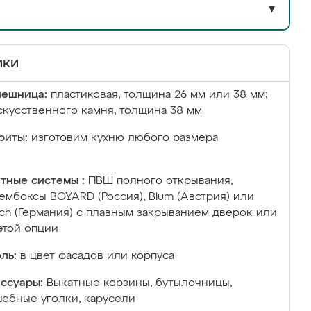
▼
ики
лешница:
пластиковая, толщина 26 мм или 38 мм;
скусственного камня, толщина 38 мм
риты:
изготовим кухню любого размера
тные системы :
ПВШ полного открывания,
ембоксы BOYARD (Россия), Blum (Австрия) или
ich (Германия) с плавным закрыванием дверок или
этой опции
ль:
в цвет фасадов или корпуса
ссуары:
Выкатные корзины, бутылочницы,
ебные уголки, карусели