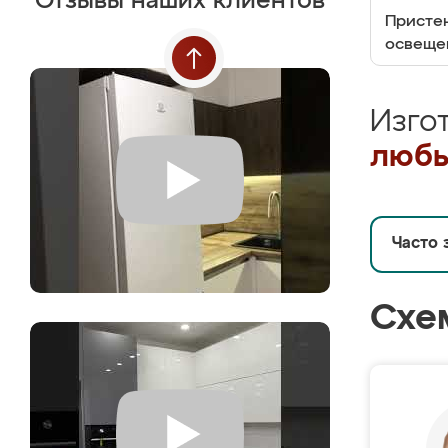
Отзывы наших клиентов
Пристен
освеще
Изго
любы
Часто 
Схе