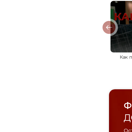
Как 
Ф
Д
Ост