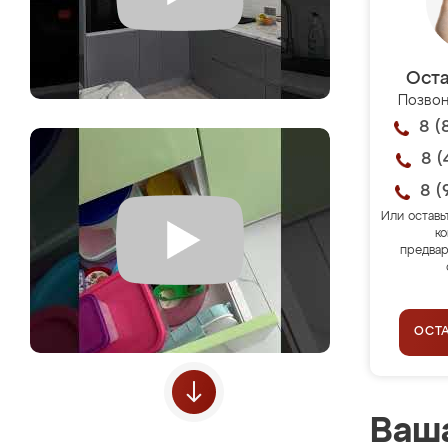
Оста
Позвон
8 (
8 (
8 (
Или оставь
ко
предвар
ОСТ
Ваша