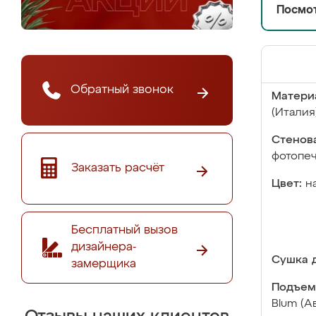
Посмот
Обратный звонок
Матери
(Италия
Стенова
фотопе
Заказать расчёт
Цвет:
н
Бесплатный вызов
дизайнера-
Сушка д
замерщика
Подъем
Blum (А