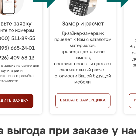
вьте заявку
Замер и расчет
ите по номерам
Дизайнер-замерщик
800) 511-89-55
приедет к Вам с каталогом
материалов,
Вы
495) 665-24-01
проведёт детальные
р
926) 409-68-13
замеры,
д
составит проект и сделает
з
те заявку на сайте для
окончательный расчёт
нсультации и
стоимости Вашей будущей
ительного расчёта
стоимости.
мебели.
ВЫЗВАТЬ ЗАМЕРЩИКА
АВИТЬ ЗАЯВКУ
 выгода при заказе у на