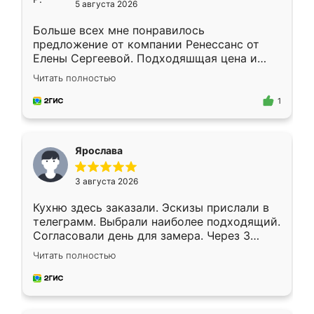
5 августа 2026
Больше всех мне понравилось
предложение от компании Ренессанс от
Елены Сергеевой. Подходяшщая цена и
короткие сроки изготовления. Приехавший
Читать полностью
для замера сотрудник Владислав
предложил по моему эскизу самый
1
подходящий вариант шкафа. Немного его
видоизменил, получилось даже лучше, чем
я хотела.
Ярослава
3 августа 2026
Кухню здесь заказали. Эскизы прислали в
телеграмм. Выбрали наиболее подходящий.
Согласовали день для замера. Через 3
недели кухня была уже готова. Остались
Читать полностью
довольны работой. Спасибо Ренессанс
мебель за качественную работу!