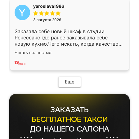
yaroslava1986
3 августа 2026
Заказала себе новый шкаф в студии
Ренессанс где ранее заказывала себе
новую кухню.Чего искать, когда качеством
вполне довольна. Служит кухня уже почти
Читать полностью
два года, нареканий нет.
Еще
ЗАКАЗАТЬ
БЕСПЛАТНОЕ ТАКСИ
ДО НАШЕГО САЛОНА