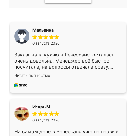
Мальвина
6 августа 2026
Заказывала кухню в Ренессанс, осталась
очень довольна. Менеджер всё быстро
посчитала, на вопросы отвечала сразу.
Замерщик приехал в субботу, подошёл к
Читать полностью
делу со всей ответственностью. Собрали
за день, ребята работали аккуратно, даже
пыли почти не было. Качество отличное,
ящики ходят плавно, ничего не скрипит.
Всё подошло как влитое.
Игорь М.
6 августа 2026
На самом деле в Ренессанс уже не первый