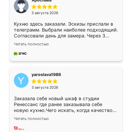
3 августа 2026
Кухню здесь заказали. Эскизы прислали в
телеграмм. Выбрали наиболее подходящий.
Согласовали день для замера. Через 3
недели кухня была уже готова. Остались
Читать полностью
довольны работой. Спасибо Ренессанс
мебель за качественную работу!
yaroslava1986
3 августа 2026
Заказала себе новый шкаф в студии
Ренессанс где ранее заказывала себе
новую кухню.Чего искать, когда качеством
вполне довольна. Служит кухня уже почти
Читать полностью
два года, нареканий нет.