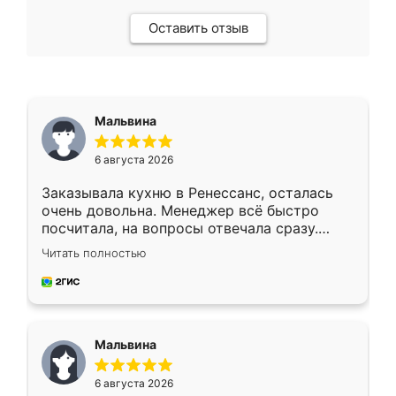
Оставить отзыв
Мальвина
6 августа 2026
Заказывала кухню в Ренессанс, осталась
очень довольна. Менеджер всё быстро
посчитала, на вопросы отвечала сразу.
Замерщик приехал в субботу, подошёл к
Читать полностью
делу со всей ответственностью. Собрали
за день, ребята работали аккуратно, даже
пыли почти не было. Качество отличное,
ящики ходят плавно, ничего не скрипит.
Всё подошло как влитое.
Мальвина
6 августа 2026