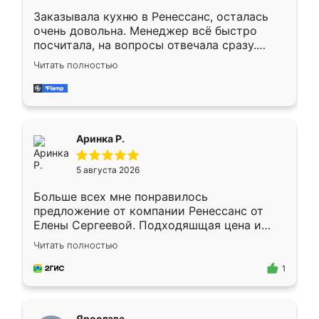
Заказывала кухню в Ренессанс, осталась
очень довольна. Менеджер всё быстро
посчитала, на вопросы отвечала сразу.
Замерщик приехал в субботу, подошёл к
Читать полностью
делу со всей ответственностью. Собрали
за день, ребята работали аккуратно, даже
пыли почти не было. Качество отличное,
ящики ходят плавно, ничего не скрипит.
Всё подошло как влитое.
Аринка Р.
5 августа 2026
Больше всех мне понравилось
предложение от компании Ренессанс от
Елены Сергеевой. Подходяшщая цена и
короткие сроки изготовления. Приехавший
Читать полностью
для замера сотрудник Владислав
предложил по моему эскизу самый
1
подходящий вариант шкафа. Немного его
видоизменил, получилось даже лучше, чем
я хотела.
Ярослава