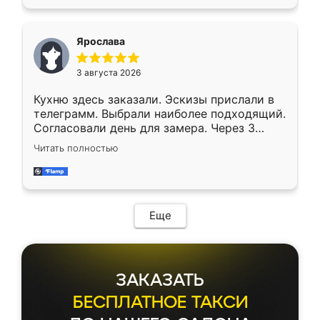
Ярослава
3 августа 2026
Кухню здесь заказали. Эскизы прислали в
телеграмм. Выбрали наиболее подходящий.
Согласовали день для замера. Через 3
недели кухня была уже готова. Остались
Читать полностью
довольны работой. Спасибо Ренессанс
мебель за качественную работу!
Еще
ЗАКАЗАТЬ
БЕСПЛАТНОЕ ТАКСИ