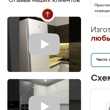
Отзывы наших клиентов
Пристен
освеще
Изго
любы
Часто 
Схе