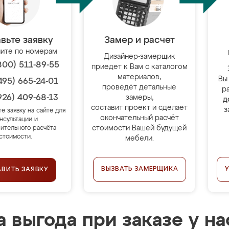
вьте заявку
Замер и расчет
ите по номерам
Дизайнер-замерщик
800) 511-89-55
приедет к Вам с каталогом
материалов,
Вы
495) 665-24-01
проведёт детальные
р
926) 409-68-13
замеры,
д
составит проект и сделает
з
те заявку на сайте для
окончательный расчёт
нсультации и
стоимости Вашей будущей
ительного расчёта
стоимости.
мебели.
ВЫЗВАТЬ ЗАМЕРЩИКА
АВИТЬ ЗАЯВКУ
 выгода при заказе у на