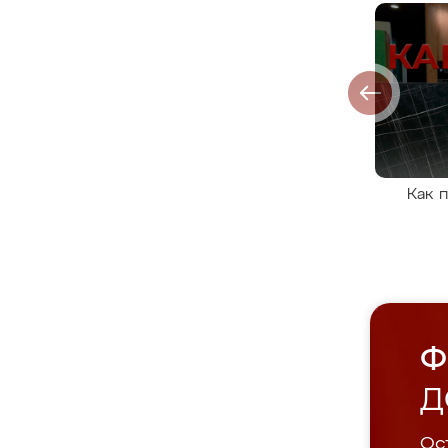
Как 
Ф
Д
Ост