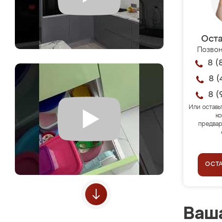
Оста
Позвон
8 (
8 (
8 (
Или оставь
ко
предвар
ОСТ
Ваша