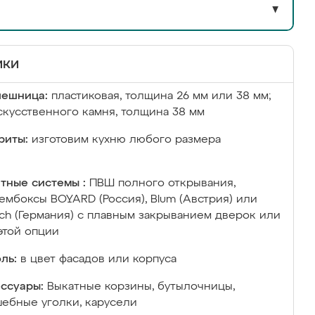
▼
ики
лешница:
пластиковая, толщина 26 мм или 38 мм;
скусственного камня, толщина 38 мм
риты:
изготовим кухню любого размера
тные системы :
ПВШ полного открывания,
ембоксы BOYARD (Россия), Blum (Австрия) или
ich (Германия) с плавным закрыванием дверок или
этой опции
ль:
в цвет фасадов или корпуса
ссуары:
Выкатные корзины, бутылочницы,
ебные уголки, карусели