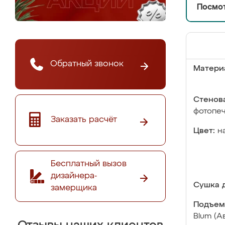
Посмот
Обратный звонок
Матери
Стенова
фотопе
Заказать расчёт
Цвет:
н
Бесплатный вызов
дизайнера-
Сушка д
замерщика
Подъем
Blum (А