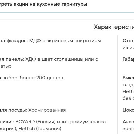
реть акции на кухонные гарнитуры
Характерист
ал фасадов:
МДФ с акриловым покрытием
Сто
из и
я панель:
ХДФ в цвет столешницы или с
Габа
чатью
а выбор, более 200 цветов
Выка
танд
Hett
без 
ля посуды:
Хромированная
Цоко
ники :
BOYARD (Россия) или премиум класса
Аксе
встрия), Hettich (Германия)
волш