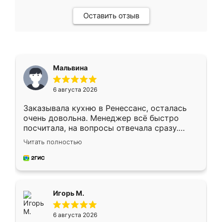
Оставить отзыв
Мальвина
6 августа 2026
Заказывала кухню в Ренессанс, осталась
очень довольна. Менеджер всё быстро
посчитала, на вопросы отвечала сразу.
Замерщик приехал в субботу, подошёл к
Читать полностью
делу со всей ответственностью. Собрали
за день, ребята работали аккуратно, даже
пыли почти не было. Качество отличное,
ящики ходят плавно, ничего не скрипит.
Всё подошло как влитое.
Игорь М.
6 августа 2026