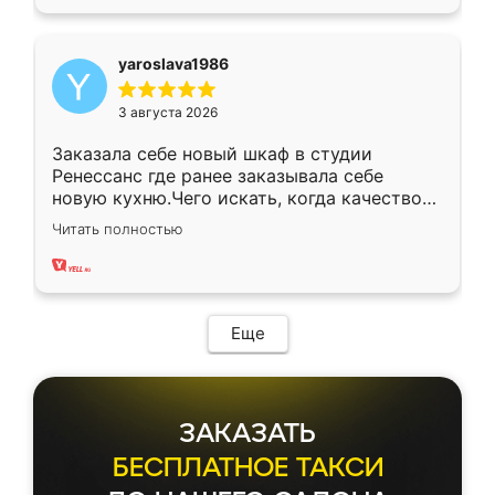
yaroslava1986
3 августа 2026
Заказала себе новый шкаф в студии
Ренессанс где ранее заказывала себе
новую кухню.Чего искать, когда качеством
вполне довольна. Служит кухня уже почти
Читать полностью
два года, нареканий нет.
Еще
ЗАКАЗАТЬ
БЕСПЛАТНОЕ ТАКСИ