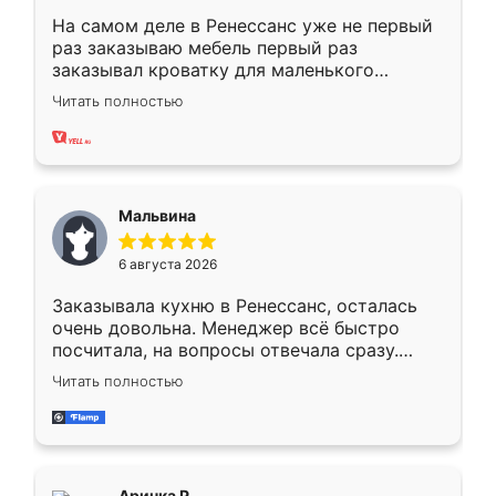
На самом деле в Ренессанс уже не первый
раз заказываю мебель первый раз
заказывал кроватку для маленького
ребёнка при его рождении ,во второй раз
Читать полностью
заказал шкаф-купе. По качеству очень
хорошее сборка достаточно быстрая,
также адекватные цены. До этого
сравнивал с разными конкурентами в этом
сегменте ,выбор у конкурентов куда
Мальвина
меньше, здесь же он более разнообразный.
Мне нравится ,если что-то потребуется из
6 августа 2026
мебели буду заказывать только здесь.
Заказывала кухню в Ренессанс, осталась
очень довольна. Менеджер всё быстро
посчитала, на вопросы отвечала сразу.
Замерщик приехал в субботу, подошёл к
Читать полностью
делу со всей ответственностью. Собрали
за день, ребята работали аккуратно, даже
пыли почти не было. Качество отличное,
ящики ходят плавно, ничего не скрипит.
Всё подошло как влитое.
Аринка Р.