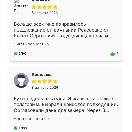
5 августа 2026
Больше всех мне понравилось
предложение от компании Ренессанс от
Елены Сергеевой. Подходяшщая цена и
короткие сроки изготовления. Приехавший
Читать полностью
для замера сотрудник Владислав
предложил по моему эскизу самый
1
подходящий вариант шкафа. Немного его
видоизменил, получилось даже лучше, чем
я хотела.
Ярослава
3 августа 2026
Кухню здесь заказали. Эскизы прислали в
телеграмм. Выбрали наиболее подходящий.
Согласовали день для замера. Через 3
недели кухня была уже готова. Остались
Читать полностью
довольны работой. Спасибо Ренессанс
мебель за качественную работу!