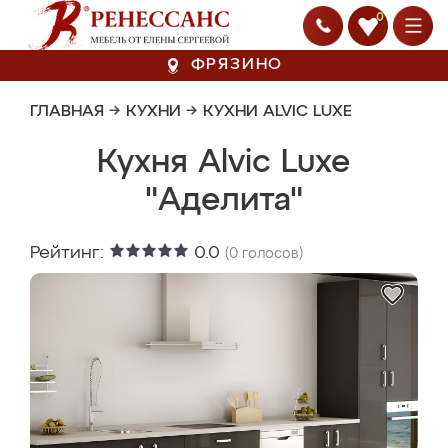
0
ФРЯЗИНО
ГЛАВНАЯ
→
КУХНИ
→
КУХНИ ALVIC LUXE
Кухня Alvic Luxe
"Аделита"
Рейтинг:
0.0
(
0
голосов)