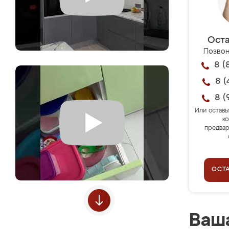
Оста
Позвон
8 (
8 (
8 (
Или оставь
ко
предвар
ОСТ
Ваша