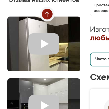
Отзывы наших клиентов
Пристен
освеще
Изго
любы
Часто 
Схе