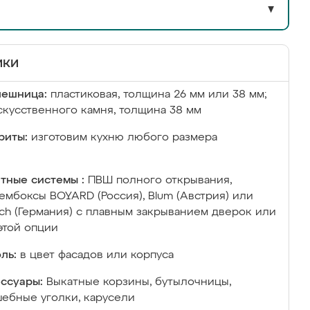
▼
ики
лешница:
пластиковая, толщина 26 мм или 38 мм;
скусственного камня, толщина 38 мм
риты:
изготовим кухню любого размера
тные системы :
ПВШ полного открывания,
ембоксы BOYARD (Россия), Blum (Австрия) или
ich (Германия) с плавным закрыванием дверок или
этой опции
ль:
в цвет фасадов или корпуса
ссуары:
Выкатные корзины, бутылочницы,
ебные уголки, карусели