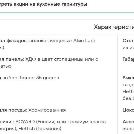
реть акции на кухонные гарнитуры
Характерист
ал фасадов:
высокоглянцевые Аlvic Luxe
Сто
я)
из и
я панель:
ХДФ в цвет столешницы или с
Габа
чатью
а выбор, более 35 цветов
Выка
танд
Hett
без 
ля посуды:
Хромированная
Цоко
ники :
BOYARD (Россия) или премиум класса
Аксе
встрия), Hettich (Германия)
волш