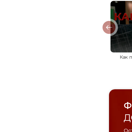
Как 
Ф
Д
Ост