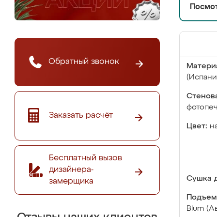
Посмот
Обратный звонок
Матери
(Испани
Стенова
фотопе
Заказать расчёт
Цвет:
н
Бесплатный вызов
дизайнера-
Сушка д
замерщика
Подъем
Blum (А