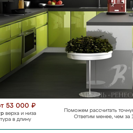
от 53 000 ₽
Поможем рассчитать точну
тр
верха и низа
Ответим менее, чем за 
тура в длину