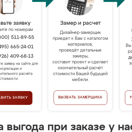
вьте заявку
Замер и расчет
ите по номерам
Дизайнер-замерщик
800) 511-89-55
приедет к Вам с каталогом
материалов,
Вы
495) 665-24-01
проведёт детальные
р
926) 409-68-13
замеры,
д
составит проект и сделает
з
те заявку на сайте для
окончательный расчёт
нсультации и
стоимости Вашей будущей
ительного расчёта
стоимости.
мебели.
ВЫЗВАТЬ ЗАМЕРЩИКА
АВИТЬ ЗАЯВКУ
 выгода при заказе у на