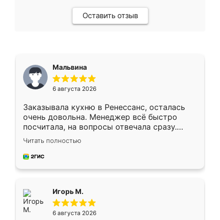
Оставить отзыв
Мальвина
6 августа 2026
Заказывала кухню в Ренессанс, осталась
очень довольна. Менеджер всё быстро
посчитала, на вопросы отвечала сразу.
Замерщик приехал в субботу, подошёл к
Читать полностью
делу со всей ответственностью. Собрали
за день, ребята работали аккуратно, даже
пыли почти не было. Качество отличное,
ящики ходят плавно, ничего не скрипит.
Всё подошло как влитое.
Игорь М.
6 августа 2026