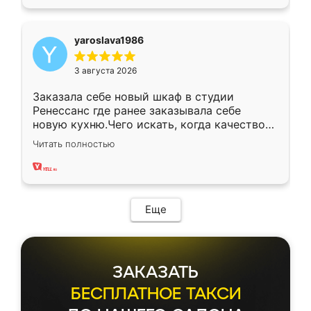
yaroslava1986
3 августа 2026
Заказала себе новый шкаф в студии
Ренессанс где ранее заказывала себе
новую кухню.Чего искать, когда качеством
вполне довольна. Служит кухня уже почти
Читать полностью
два года, нареканий нет.
Еще
ЗАКАЗАТЬ
БЕСПЛАТНОЕ ТАКСИ