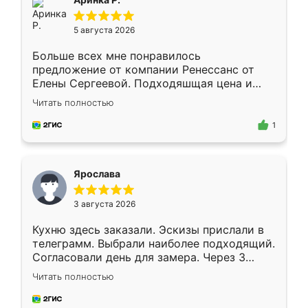
5 августа 2026
Больше всех мне понравилось
предложение от компании Ренессанс от
Елены Сергеевой. Подходяшщая цена и
короткие сроки изготовления. Приехавший
Читать полностью
для замера сотрудник Владислав
предложил по моему эскизу самый
1
подходящий вариант шкафа. Немного его
видоизменил, получилось даже лучше, чем
я хотела.
Ярослава
3 августа 2026
Кухню здесь заказали. Эскизы прислали в
телеграмм. Выбрали наиболее подходящий.
Согласовали день для замера. Через 3
недели кухня была уже готова. Остались
Читать полностью
довольны работой. Спасибо Ренессанс
мебель за качественную работу!