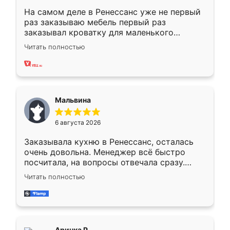
На самом деле в Ренессанс уже не первый
раз заказываю мебель первый раз
заказывал кроватку для маленького
ребёнка при его рождении ,во второй раз
Читать полностью
заказал шкаф-купе. По качеству очень
хорошее сборка достаточно быстрая,
также адекватные цены. До этого
сравнивал с разными конкурентами в этом
сегменте ,выбор у конкурентов куда
Мальвина
меньше, здесь же он более разнообразный.
Мне нравится ,если что-то потребуется из
6 августа 2026
мебели буду заказывать только здесь.
Заказывала кухню в Ренессанс, осталась
очень довольна. Менеджер всё быстро
посчитала, на вопросы отвечала сразу.
Замерщик приехал в субботу, подошёл к
Читать полностью
делу со всей ответственностью. Собрали
за день, ребята работали аккуратно, даже
пыли почти не было. Качество отличное,
ящики ходят плавно, ничего не скрипит.
Всё подошло как влитое.
Аринка Р.