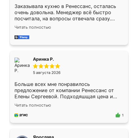
Заказывала кухню в Ренессанс, осталась
очень довольна. Менеджер всё быстро
посчитала, на вопросы отвечала сразу.
Замерщик приехал в субботу, подошёл к
Читать полностью
делу со всей ответственностью. Собрали
за день, ребята работали аккуратно, даже
пыли почти не было. Качество отличное,
ящики ходят плавно, ничего не скрипит.
Всё подошло как влитое.
Аринка Р.
5 августа 2026
Больше всех мне понравилось
предложение от компании Ренессанс от
Елены Сергеевой. Подходяшщая цена и
короткие сроки изготовления. Приехавший
Читать полностью
для замера сотрудник Владислав
предложил по моему эскизу самый
1
подходящий вариант шкафа. Немного его
видоизменил, получилось даже лучше, чем
я хотела.
Ярослава