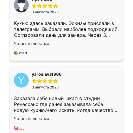
3 августа 2026
Кухню здесь заказали. Эскизы прислали в
телеграмм. Выбрали наиболее подходящий.
Согласовали день для замера. Через 3
недели кухня была уже готова. Остались
Читать полностью
довольны работой. Спасибо Ренессанс
мебель за качественную работу!
yaroslava1986
3 августа 2026
Заказала себе новый шкаф в студии
Ренессанс где ранее заказывала себе
новую кухню.Чего искать, когда качеством
вполне довольна. Служит кухня уже почти
Читать полностью
два года, нареканий нет.