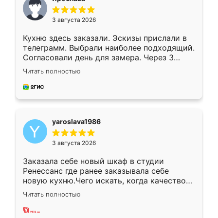
3 августа 2026
Кухню здесь заказали. Эскизы прислали в
телеграмм. Выбрали наиболее подходящий.
Согласовали день для замера. Через 3
недели кухня была уже готова. Остались
Читать полностью
довольны работой. Спасибо Ренессанс
мебель за качественную работу!
yaroslava1986
3 августа 2026
Заказала себе новый шкаф в студии
Ренессанс где ранее заказывала себе
новую кухню.Чего искать, когда качеством
вполне довольна. Служит кухня уже почти
Читать полностью
два года, нареканий нет.