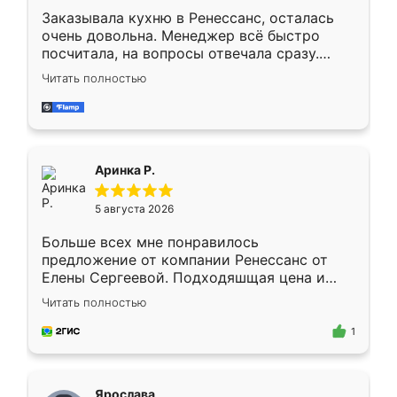
Заказывала кухню в Ренессанс, осталась
очень довольна. Менеджер всё быстро
посчитала, на вопросы отвечала сразу.
Замерщик приехал в субботу, подошёл к
Читать полностью
делу со всей ответственностью. Собрали
за день, ребята работали аккуратно, даже
пыли почти не было. Качество отличное,
ящики ходят плавно, ничего не скрипит.
Всё подошло как влитое.
Аринка Р.
5 августа 2026
Больше всех мне понравилось
предложение от компании Ренессанс от
Елены Сергеевой. Подходяшщая цена и
короткие сроки изготовления. Приехавший
Читать полностью
для замера сотрудник Владислав
предложил по моему эскизу самый
1
подходящий вариант шкафа. Немного его
видоизменил, получилось даже лучше, чем
я хотела.
Ярослава