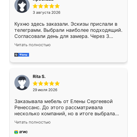
3 августа 2026
Кухню здесь заказали. Эскизы прислали в
телеграмм. Выбрали наиболее подходящий.
Согласовали день для замера. Через 3
недели кухня была уже готова. Остались
Читать полностью
довольны работой. Спасибо Ренессанс
мебель за качественную работу!
Rita S.
29 июля 2026
Заказывала мебель от Елены Сергеевой
Ренессанс. До этого рассматривала
несколько компаний, но в итоге выбрала
эту. Сначала обговорили условия, потом
Читать полностью
приехал замерщик, всё спокойно объяснил
и снял размеры. Изготовили в срок, с