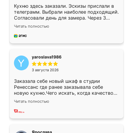
Кухню здесь заказали. Эскизы прислали в
телеграмм. Выбрали наиболее подходящий.
Согласовали день для замера. Через 3
недели кухня была уже готова. Остались
Читать полностью
довольны работой. Спасибо Ренессанс
мебель за качественную работу!
yaroslava1986
3 августа 2026
Заказала себе новый шкаф в студии
Ренессанс где ранее заказывала себе
новую кухню.Чего искать, когда качеством
вполне довольна. Служит кухня уже почти
Читать полностью
два года, нареканий нет.
Ярослава