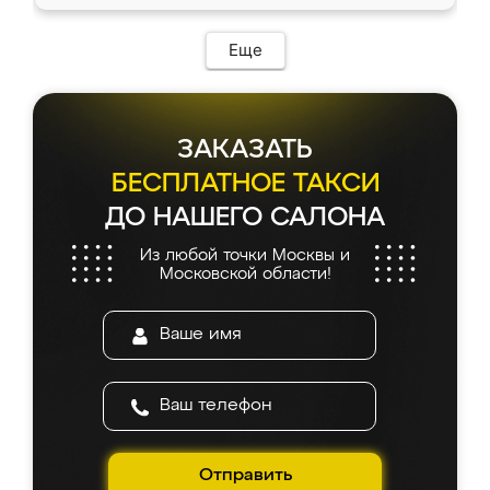
доставкой тоже никаких проблем не
возникло. Сборку выполнили аккуратно,
мебель сразу встала на свое место без
Еще
каких-либо доработок. Качеством осталась
довольна, все выглядит так, как и ожидала.
ЗАКАЗАТЬ
БЕСПЛАТНОЕ ТАКСИ
ДО НАШЕГО САЛОНА
Из любой точки Москвы и
Московской области!
Отправить