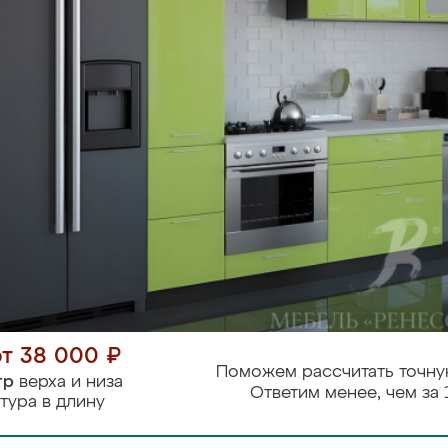
от 38 000 ₽
Поможем рассчитать точну
тр
верха и низа
Ответим менее, чем за 
тура в длину