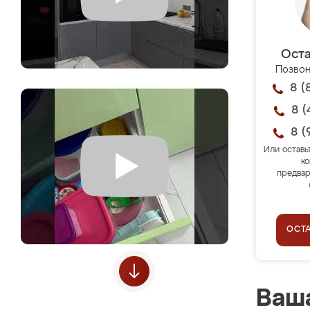
Оста
Позвон
8 (
8 (
8 (
Или оставь
ко
предвар
ОСТ
Ваша