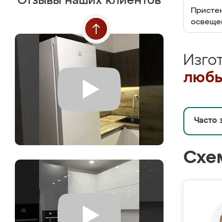
Отзывы наших клиентов
Пристен
освеще
Изго
любы
Часто 
Схе