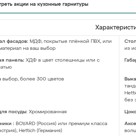
реть акции на кухонные гарнитуры
Характерист
ал фасадов:
МДФ, покрытые плёнкой ПВХ, или
Сто
материал на ваш выбор
из и
я панель:
ХДФ в цвет столешницы или с
Габа
чатью
а выбор, более 300 цветов
Выка
танд
Hett
без 
ля посуды:
Хромированная
Цоко
ники :
BOYARD (Россия) или премиум класса
Аксе
встрия), Hettich (Германия)
волш