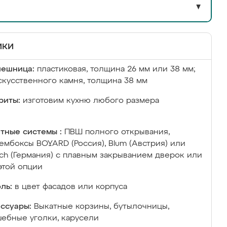
▼
ики
лешница:
пластиковая, толщина 26 мм или 38 мм;
скусственного камня, толщина 38 мм
риты:
изготовим кухню любого размера
тные системы :
ПВШ полного открывания,
ембоксы BOYARD (Россия), Blum (Австрия) или
ich (Германия) с плавным закрыванием дверок или
этой опции
ль:
в цвет фасадов или корпуса
ссуары:
Выкатные корзины, бутылочницы,
ебные уголки, карусели