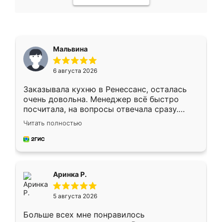
Мальвина
6 августа 2026
Заказывала кухню в Ренессанс, осталась
очень довольна. Менеджер всё быстро
посчитала, на вопросы отвечала сразу.
Замерщик приехал в субботу, подошёл к
Читать полностью
делу со всей ответственностью. Собрали
за день, ребята работали аккуратно, даже
пыли почти не было. Качество отличное,
ящики ходят плавно, ничего не скрипит.
Всё подошло как влитое.
Аринка Р.
5 августа 2026
Больше всех мне понравилось