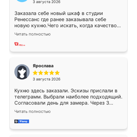
3 августа 2026
Заказала себе новый шкаф в студии
Ренессанс где ранее заказывала себе
новую кухню.Чего искать, когда качеством
вполне довольна. Служит кухня уже почти
Читать полностью
два года, нареканий нет.
Ярослава
3 августа 2026
Кухню здесь заказали. Эскизы прислали в
телеграмм. Выбрали наиболее подходящий.
Согласовали день для замера. Через 3
недели кухня была уже готова. Остались
Читать полностью
довольны работой. Спасибо Ренессанс
мебель за качественную работу!