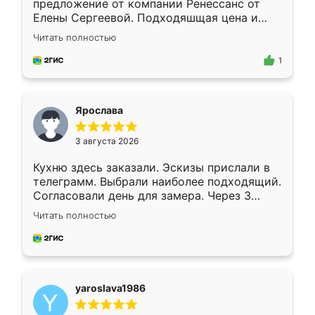
предложение от компании Ренессанс от
Елены Сергеевой. Подходяшщая цена и
короткие сроки изготовления. Приехавший
Читать полностью
для замера сотрудник Владислав
предложил по моему эскизу самый
1
подходящий вариант шкафа. Немного его
видоизменил, получилось даже лучше, чем
я хотела.
Ярослава
3 августа 2026
Кухню здесь заказали. Эскизы прислали в
телеграмм. Выбрали наиболее подходящий.
Согласовали день для замера. Через 3
недели кухня была уже готова. Остались
Читать полностью
довольны работой. Спасибо Ренессанс
мебель за качественную работу!
yaroslava1986