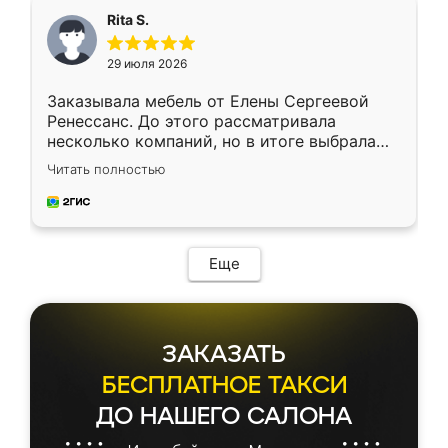
Rita S.
29 июля 2026
Заказывала мебель от Елены Сергеевой
Ренессанс. До этого рассматривала
несколько компаний, но в итоге выбрала
эту. Сначала обговорили условия, потом
Читать полностью
приехал замерщик, всё спокойно объяснил
и снял размеры. Изготовили в срок, с
доставкой тоже никаких проблем не
возникло. Сборку выполнили аккуратно,
мебель сразу встала на свое место без
Еще
каких-либо доработок. Качеством осталась
довольна, все выглядит так, как и ожидала.
ЗАКАЗАТЬ
БЕСПЛАТНОЕ ТАКСИ
ДО НАШЕГО САЛОНА