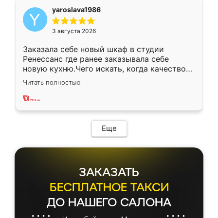
yaroslava1986
3 августа 2026
Заказала себе новый шкаф в студии
Ренессанс где ранее заказывала себе
новую кухню.Чего искать, когда качеством
вполне довольна. Служит кухня уже почти
Читать полностью
два года, нареканий нет.
Еще
ЗАКАЗАТЬ
БЕСПЛАТНОЕ ТАКСИ
ДО НАШЕГО САЛОНА