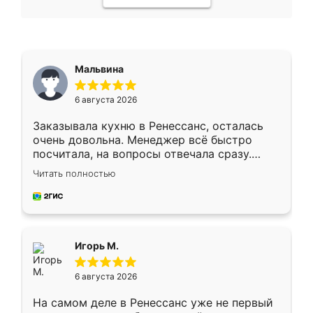
Мальвина
6 августа 2026
Заказывала кухню в Ренессанс, осталась
очень довольна. Менеджер всё быстро
посчитала, на вопросы отвечала сразу.
Замерщик приехал в субботу, подошёл к
Читать полностью
делу со всей ответственностью. Собрали
за день, ребята работали аккуратно, даже
пыли почти не было. Качество отличное,
ящики ходят плавно, ничего не скрипит.
Всё подошло как влитое.
Игорь М.
6 августа 2026
На самом деле в Ренессанс уже не первый