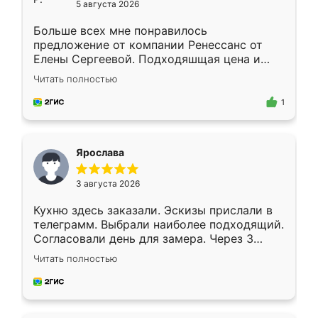
5 августа 2026
Больше всех мне понравилось
предложение от компании Ренессанс от
Елены Сергеевой. Подходяшщая цена и
короткие сроки изготовления. Приехавший
Читать полностью
для замера сотрудник Владислав
предложил по моему эскизу самый
1
подходящий вариант шкафа. Немного его
видоизменил, получилось даже лучше, чем
я хотела.
Ярослава
3 августа 2026
Кухню здесь заказали. Эскизы прислали в
телеграмм. Выбрали наиболее подходящий.
Согласовали день для замера. Через 3
недели кухня была уже готова. Остались
Читать полностью
довольны работой. Спасибо Ренессанс
мебель за качественную работу!