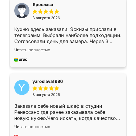
я хотела.
Ярослава
3 августа 2026
Кухню здесь заказали. Эскизы прислали в
телеграмм. Выбрали наиболее подходящий.
Согласовали день для замера. Через 3
недели кухня была уже готова. Остались
Читать полностью
довольны работой. Спасибо Ренессанс
мебель за качественную работу!
yaroslava1986
3 августа 2026
Заказала себе новый шкаф в студии
Ренессанс где ранее заказывала себе
новую кухню.Чего искать, когда качеством
вполне довольна. Служит кухня уже почти
Читать полностью
два года, нареканий нет.