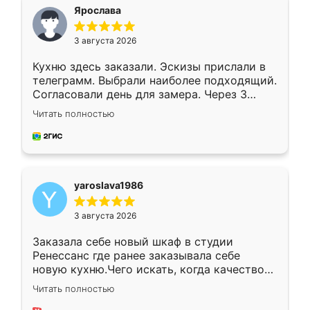
я хотела.
Ярослава
3 августа 2026
Кухню здесь заказали. Эскизы прислали в
телеграмм. Выбрали наиболее подходящий.
Согласовали день для замера. Через 3
недели кухня была уже готова. Остались
Читать полностью
довольны работой. Спасибо Ренессанс
мебель за качественную работу!
yaroslava1986
3 августа 2026
Заказала себе новый шкаф в студии
Ренессанс где ранее заказывала себе
новую кухню.Чего искать, когда качеством
вполне довольна. Служит кухня уже почти
Читать полностью
два года, нареканий нет.