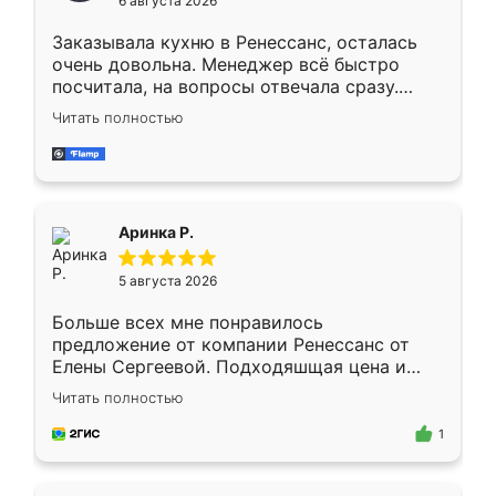
6 августа 2026
мебели буду заказывать только здесь.
Заказывала кухню в Ренессанс, осталась
очень довольна. Менеджер всё быстро
посчитала, на вопросы отвечала сразу.
Замерщик приехал в субботу, подошёл к
Читать полностью
делу со всей ответственностью. Собрали
за день, ребята работали аккуратно, даже
пыли почти не было. Качество отличное,
ящики ходят плавно, ничего не скрипит.
Всё подошло как влитое.
Аринка Р.
5 августа 2026
Больше всех мне понравилось
предложение от компании Ренессанс от
Елены Сергеевой. Подходяшщая цена и
короткие сроки изготовления. Приехавший
Читать полностью
для замера сотрудник Владислав
предложил по моему эскизу самый
1
подходящий вариант шкафа. Немного его
видоизменил, получилось даже лучше, чем