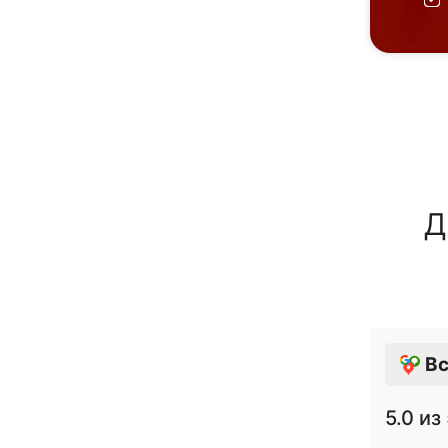
Д
Вс
5.0
из 