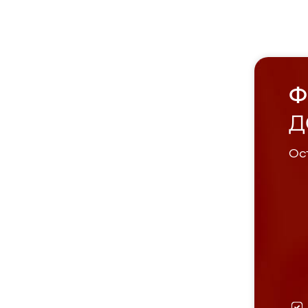
Ф
Д
Ост