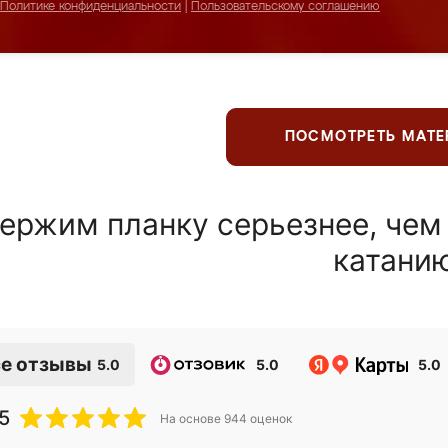
Политике конфиденциальности
|
Пользовательскому соглашению
ПОСМОТРЕТЬ МАТ
ержим планку серьезнее, чем
катани
е отзывы
5.0
5.0
5.0
5
На основе
944
оценок