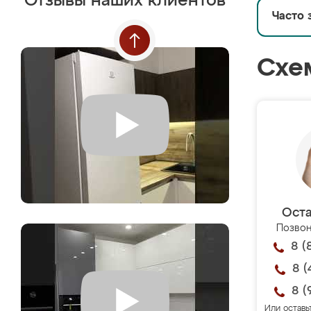
Отзывы наших клиентов
Часто 
Схе
Оста
Позвон
8 (
8 (
8 (
Или оставь