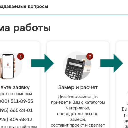
задаваемые вопросы
ма работы
вьте заявку
Замер и расчет
ите по номерам
Дизайнер-замерщик
800) 511-89-55
приедет к Вам с каталогом
материалов,
Вы
495) 665-24-01
проведёт детальные
р
926) 409-68-13
замеры,
д
составит проект и сделает
з
те заявку на сайте для