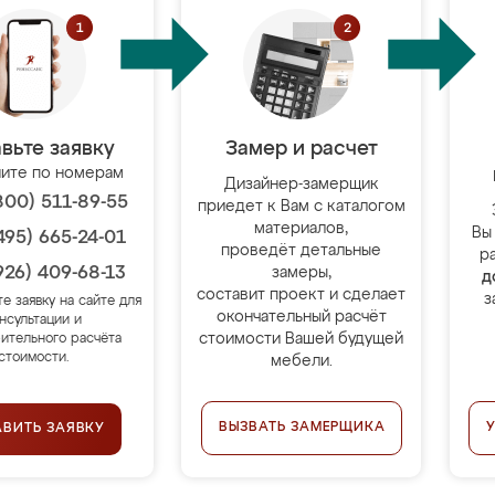
вьте заявку
Замер и расчет
ите по номерам
Дизайнер-замерщик
800) 511-89-55
приедет к Вам с каталогом
материалов,
Вы
495) 665-24-01
проведёт детальные
р
926) 409-68-13
замеры,
д
составит проект и сделает
з
те заявку на сайте для
окончательный расчёт
нсультации и
стоимости Вашей будущей
ительного расчёта
стоимости.
мебели.
ВЫЗВАТЬ ЗАМЕРЩИКА
АВИТЬ ЗАЯВКУ