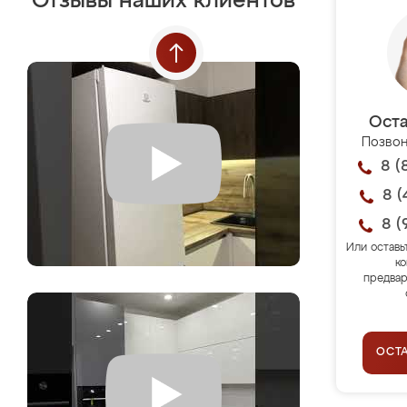
Отзывы наших клиентов
Оста
Позвон
8 (
8 (
8 (
Или оставь
ко
предвар
ОСТ