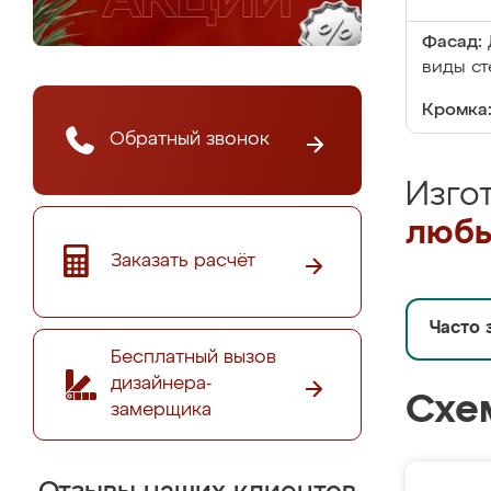
Фасад:
виды ст
Кромка
Обратный звонок
Изго
любы
Заказать расчёт
Часто 
Бесплатный вызов
дизайнера-
Схе
замерщика