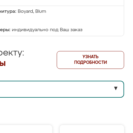
итура:
Boyard, Blum
еры:
индивидуально под Ваш заказ
екту:
УЗНАТЬ
лы
ПОДРОБНОСТИ
▼