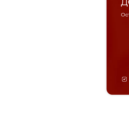
Д
Ост