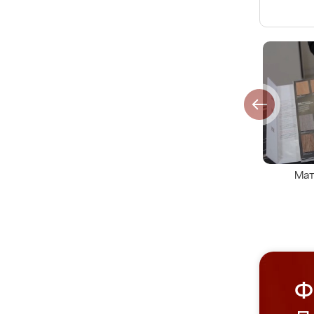
Мат
Ф