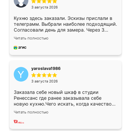
3 августа 2026
Кухню здесь заказали. Эскизы прислали в
телеграмм. Выбрали наиболее подходящий.
Согласовали день для замера. Через 3
недели кухня была уже готова. Остались
Читать полностью
довольны работой. Спасибо Ренессанс
мебель за качественную работу!
yaroslava1986
3 августа 2026
Заказала себе новый шкаф в студии
Ренессанс где ранее заказывала себе
новую кухню.Чего искать, когда качеством
вполне довольна. Служит кухня уже почти
Читать полностью
два года, нареканий нет.