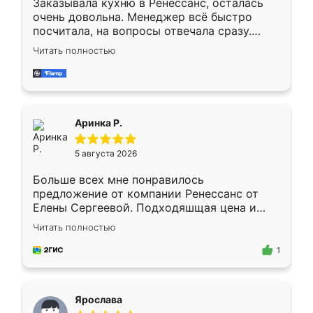
Заказывала кухню в Ренессанс, осталась
очень довольна. Менеджер всё быстро
посчитала, на вопросы отвечала сразу.
Замерщик приехал в субботу, подошёл к
Читать полностью
делу со всей ответственностью. Собрали
за день, ребята работали аккуратно, даже
пыли почти не было. Качество отличное,
ящики ходят плавно, ничего не скрипит.
Всё подошло как влитое.
Аринка Р.
5 августа 2026
Больше всех мне понравилось
предложение от компании Ренессанс от
Елены Сергеевой. Подходяшщая цена и
короткие сроки изготовления. Приехавший
Читать полностью
для замера сотрудник Владислав
предложил по моему эскизу самый
1
подходящий вариант шкафа. Немного его
видоизменил, получилось даже лучше, чем
я хотела.
Ярослава