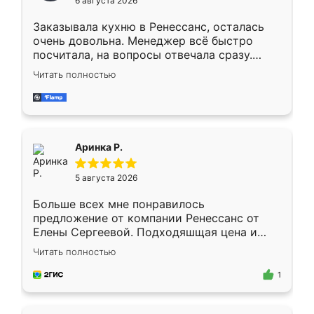
6 августа 2026
мебели буду заказывать только здесь.
Заказывала кухню в Ренессанс, осталась
очень довольна. Менеджер всё быстро
посчитала, на вопросы отвечала сразу.
Замерщик приехал в субботу, подошёл к
Читать полностью
делу со всей ответственностью. Собрали
за день, ребята работали аккуратно, даже
пыли почти не было. Качество отличное,
ящики ходят плавно, ничего не скрипит.
Всё подошло как влитое.
Аринка Р.
5 августа 2026
Больше всех мне понравилось
предложение от компании Ренессанс от
Елены Сергеевой. Подходяшщая цена и
короткие сроки изготовления. Приехавший
Читать полностью
для замера сотрудник Владислав
предложил по моему эскизу самый
1
подходящий вариант шкафа. Немного его
видоизменил, получилось даже лучше, чем