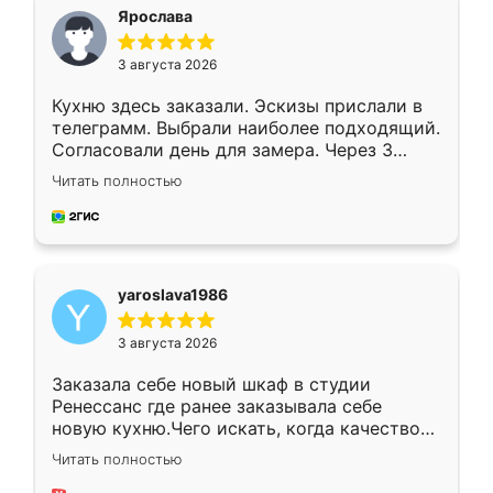
я хотела.
Ярослава
3 августа 2026
Кухню здесь заказали. Эскизы прислали в
телеграмм. Выбрали наиболее подходящий.
Согласовали день для замера. Через 3
недели кухня была уже готова. Остались
Читать полностью
довольны работой. Спасибо Ренессанс
мебель за качественную работу!
yaroslava1986
3 августа 2026
Заказала себе новый шкаф в студии
Ренессанс где ранее заказывала себе
новую кухню.Чего искать, когда качеством
вполне довольна. Служит кухня уже почти
Читать полностью
два года, нареканий нет.