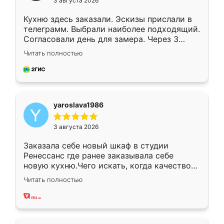
3 августа 2026
Кухню здесь заказали. Эскизы прислали в
телеграмм. Выбрали наиболее подходящий.
Согласовали день для замера. Через 3
недели кухня была уже готова. Остались
Читать полностью
довольны работой. Спасибо Ренессанс
мебель за качественную работу!
yaroslava1986
3 августа 2026
Заказала себе новый шкаф в студии
Ренессанс где ранее заказывала себе
новую кухню.Чего искать, когда качеством
вполне довольна. Служит кухня уже почти
Читать полностью
два года, нареканий нет.