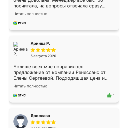
очень довольна. Менеджер всё быстро
посчитала, на вопросы отвечала сразу.
Замерщик приехал в субботу, подошёл к
Читать полностью
делу со всей ответственностью. Собрали
за день, ребята работали аккуратно, даже
пыли почти не было. Качество отличное,
ящики ходят плавно, ничего не скрипит.
Всё подошло как влитое.
Аринка Р.
5 августа 2026
Больше всех мне понравилось
предложение от компании Ренессанс от
Елены Сергеевой. Подходяшщая цена и
короткие сроки изготовления. Приехавший
Читать полностью
для замера сотрудник Владислав
предложил по моему эскизу самый
1
подходящий вариант шкафа. Немного его
видоизменил, получилось даже лучше, чем
я хотела.
Ярослава