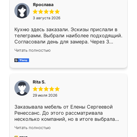
Ярослава
3 августа 2026
Кухню здесь заказали. Эскизы прислали в
телеграмм. Выбрали наиболее подходящий.
Согласовали день для замера. Через 3
недели кухня была уже готова. Остались
Читать полностью
довольны работой. Спасибо Ренессанс
мебель за качественную работу!
Rita S.
29 июля 2026
Заказывала мебель от Елены Сергеевой
Ренессанс. До этого рассматривала
несколько компаний, но в итоге выбрала
эту. Сначала обговорили условия, потом
Читать полностью
приехал замерщик, всё спокойно объяснил