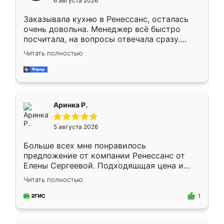
6 августа 2026
мебели буду заказывать только здесь.
Заказывала кухню в Ренессанс, осталась
очень довольна. Менеджер всё быстро
посчитала, на вопросы отвечала сразу.
Замерщик приехал в субботу, подошёл к
Читать полностью
делу со всей ответственностью. Собрали
за день, ребята работали аккуратно, даже
пыли почти не было. Качество отличное,
ящики ходят плавно, ничего не скрипит.
Всё подошло как влитое.
Аринка Р.
5 августа 2026
Больше всех мне понравилось
предложение от компании Ренессанс от
Елены Сергеевой. Подходяшщая цена и
короткие сроки изготовления. Приехавший
Читать полностью
для замера сотрудник Владислав
предложил по моему эскизу самый
1
подходящий вариант шкафа. Немного его
видоизменил, получилось даже лучше, чем