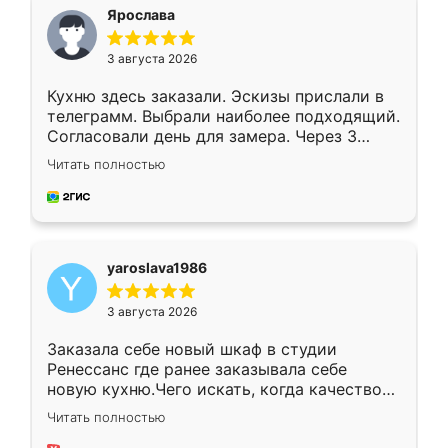
я хотела.
Ярослава
3 августа 2026
Кухню здесь заказали. Эскизы прислали в
телеграмм. Выбрали наиболее подходящий.
Согласовали день для замера. Через 3
недели кухня была уже готова. Остались
Читать полностью
довольны работой. Спасибо Ренессанс
мебель за качественную работу!
yaroslava1986
3 августа 2026
Заказала себе новый шкаф в студии
Ренессанс где ранее заказывала себе
новую кухню.Чего искать, когда качеством
вполне довольна. Служит кухня уже почти
Читать полностью
два года, нареканий нет.