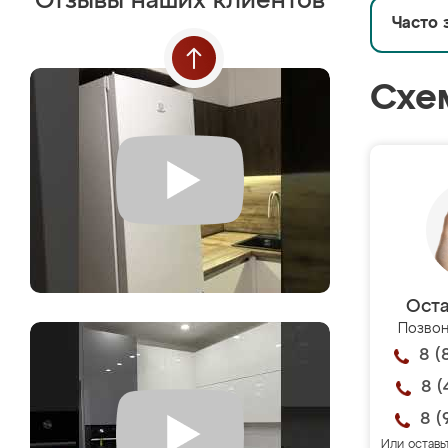
Отзывы наших клиентов
Часто 
Схе
Оста
Позвон
8 (
8 (
8 (
Или оставь