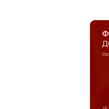
Ф
Д
Ост