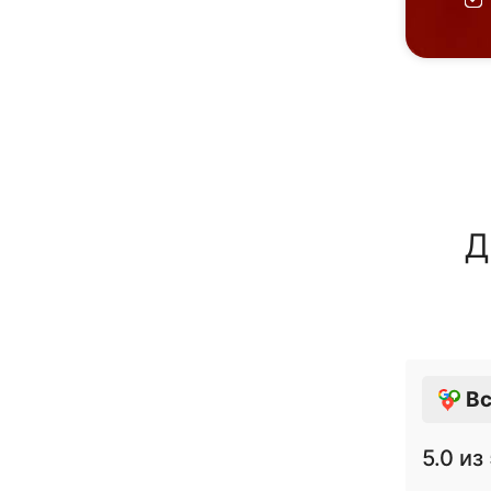
Д
Вс
5.0
из 