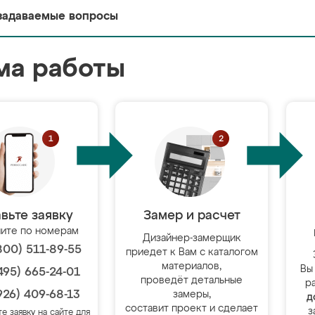
задаваемые вопросы
ма работы
вьте заявку
Замер и расчет
ите по номерам
Дизайнер-замерщик
800) 511-89-55
приедет к Вам с каталогом
материалов,
Вы
495) 665-24-01
проведёт детальные
р
926) 409-68-13
замеры,
д
составит проект и сделает
з
те заявку на сайте для