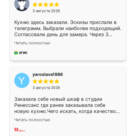
3 августа 2026
Кухню здесь заказали. Эскизы прислали в
телеграмм. Выбрали наиболее подходящий.
Согласовали день для замера. Через 3
недели кухня была уже готова. Остались
Читать полностью
довольны работой. Спасибо Ренессанс
мебель за качественную работу!
yaroslava1986
3 августа 2026
Заказала себе новый шкаф в студии
Ренессанс где ранее заказывала себе
новую кухню.Чего искать, когда качеством
вполне довольна. Служит кухня уже почти
Читать полностью
два года, нареканий нет.