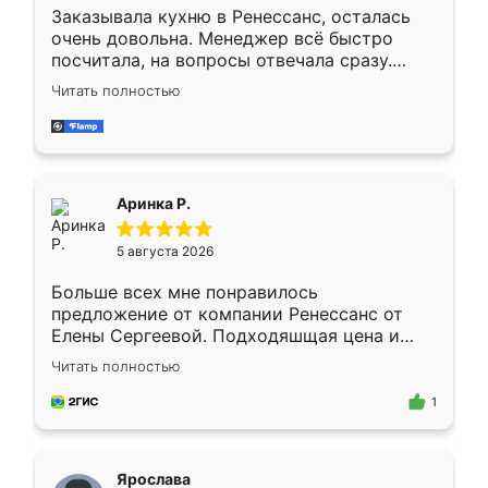
Заказывала кухню в Ренессанс, осталась
очень довольна. Менеджер всё быстро
посчитала, на вопросы отвечала сразу.
Замерщик приехал в субботу, подошёл к
Читать полностью
делу со всей ответственностью. Собрали
за день, ребята работали аккуратно, даже
пыли почти не было. Качество отличное,
ящики ходят плавно, ничего не скрипит.
Всё подошло как влитое.
Аринка Р.
5 августа 2026
Больше всех мне понравилось
предложение от компании Ренессанс от
Елены Сергеевой. Подходяшщая цена и
короткие сроки изготовления. Приехавший
Читать полностью
для замера сотрудник Владислав
предложил по моему эскизу самый
1
подходящий вариант шкафа. Немного его
видоизменил, получилось даже лучше, чем
я хотела.
Ярослава