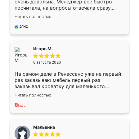
очень довольна. Менеджер всё быстро
посчитала, на вопросы отвечала сразу.
Замерщик приехал в субботу, подошёл к
Читать полностью
делу со всей ответственностью. Собрали
за день, ребята работали аккуратно, даже
пыли почти не было. Качество отличное,
ящики ходят плавно, ничего не скрипит.
Всё подошло как влитое.
Игорь М.
6 августа 2026
На самом деле в Ренессанс уже не первый
раз заказываю мебель первый раз
заказывал кроватку для маленького
ребёнка при его рождении ,во второй раз
Читать полностью
заказал шкаф-купе. По качеству очень
хорошее сборка достаточно быстрая,
также адекватные цены. До этого
сравнивал с разными конкурентами в этом
сегменте ,выбор у конкурентов куда
Мальвина
меньше, здесь же он более разнообразный.
Мне нравится ,если что-то потребуется из