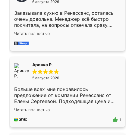
6 августа 2026
мебели буду заказывать только здесь.
Заказывала кухню в Ренессанс, осталась
очень довольна. Менеджер всё быстро
посчитала, на вопросы отвечала сразу.
Замерщик приехал в субботу, подошёл к
Читать полностью
делу со всей ответственностью. Собрали
за день, ребята работали аккуратно, даже
пыли почти не было. Качество отличное,
ящики ходят плавно, ничего не скрипит.
Всё подошло как влитое.
Аринка Р.
5 августа 2026
Больше всех мне понравилось
предложение от компании Ренессанс от
Елены Сергеевой. Подходяшщая цена и
короткие сроки изготовления. Приехавший
Читать полностью
для замера сотрудник Владислав
предложил по моему эскизу самый
1
подходящий вариант шкафа. Немного его
видоизменил, получилось даже лучше, чем