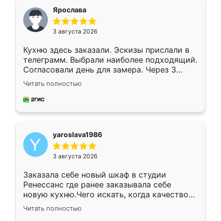
я хотела.
Ярослава
3 августа 2026
Кухню здесь заказали. Эскизы прислали в
телеграмм. Выбрали наиболее подходящий.
Согласовали день для замера. Через 3
недели кухня была уже готова. Остались
Читать полностью
довольны работой. Спасибо Ренессанс
мебель за качественную работу!
yaroslava1986
3 августа 2026
Заказала себе новый шкаф в студии
Ренессанс где ранее заказывала себе
новую кухню.Чего искать, когда качеством
вполне довольна. Служит кухня уже почти
Читать полностью
два года, нареканий нет.