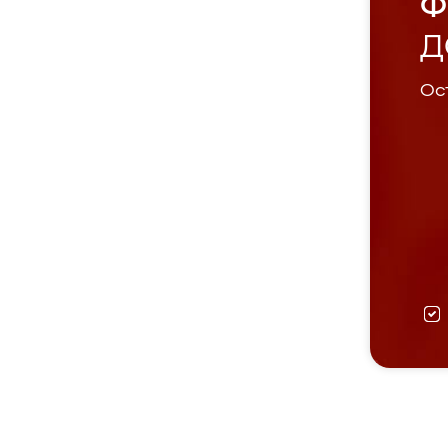
Ф
Д
Ост