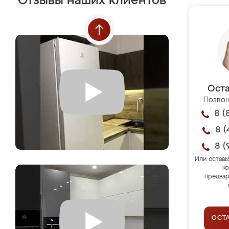
Отзывы наших клиентов
Оста
Позвон
8 (
8 (
8 (
Или оставь
ко
предвар
ОСТ