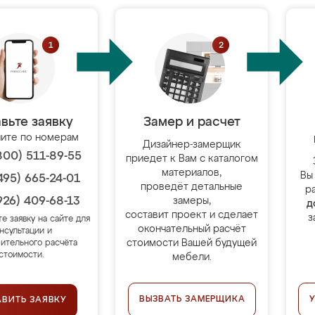
вьте заявку
Замер и расчет
ите по номерам
Дизайнер-замерщик
800) 511-89-55
приедет к Вам с каталогом
материалов,
Вы
495) 665-24-01
проведёт детальные
р
926) 409-68-13
замеры,
д
составит проект и сделает
з
те заявку на сайте для
окончательный расчёт
нсультации и
стоимости Вашей будущей
ительного расчёта
стоимости.
мебели.
ВЫЗВАТЬ ЗАМЕРЩИКА
АВИТЬ ЗАЯВКУ