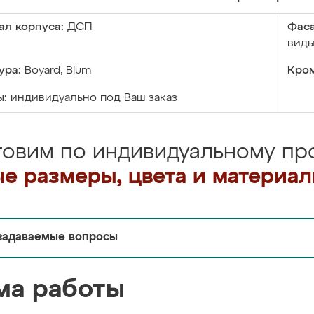
ал корпуса:
ДСП
Фаса
виды
ура:
Boyard, Blum
Кром
ы:
индивидуально под Ваш заказ
товим по индивидуальному про
е размеры, цвета и материа
задаваемые вопросы
ма работы