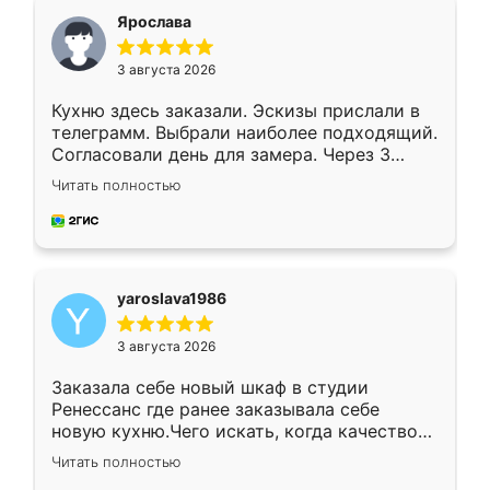
я хотела.
Ярослава
3 августа 2026
Кухню здесь заказали. Эскизы прислали в
телеграмм. Выбрали наиболее подходящий.
Согласовали день для замера. Через 3
недели кухня была уже готова. Остались
Читать полностью
довольны работой. Спасибо Ренессанс
мебель за качественную работу!
yaroslava1986
3 августа 2026
Заказала себе новый шкаф в студии
Ренессанс где ранее заказывала себе
новую кухню.Чего искать, когда качеством
вполне довольна. Служит кухня уже почти
Читать полностью
два года, нареканий нет.