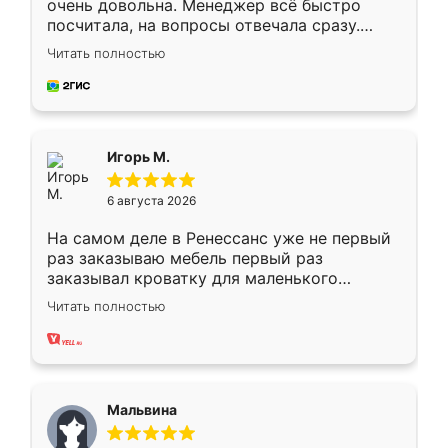
очень довольна. Менеджер всё быстро
посчитала, на вопросы отвечала сразу.
Замерщик приехал в субботу, подошёл к
Читать полностью
делу со всей ответственностью. Собрали
за день, ребята работали аккуратно, даже
пыли почти не было. Качество отличное,
ящики ходят плавно, ничего не скрипит.
Всё подошло как влитое.
Игорь М.
6 августа 2026
На самом деле в Ренессанс уже не первый
раз заказываю мебель первый раз
заказывал кроватку для маленького
ребёнка при его рождении ,во второй раз
Читать полностью
заказал шкаф-купе. По качеству очень
хорошее сборка достаточно быстрая,
также адекватные цены. До этого
сравнивал с разными конкурентами в этом
сегменте ,выбор у конкурентов куда
Мальвина
меньше, здесь же он более разнообразный.
Мне нравится ,если что-то потребуется из