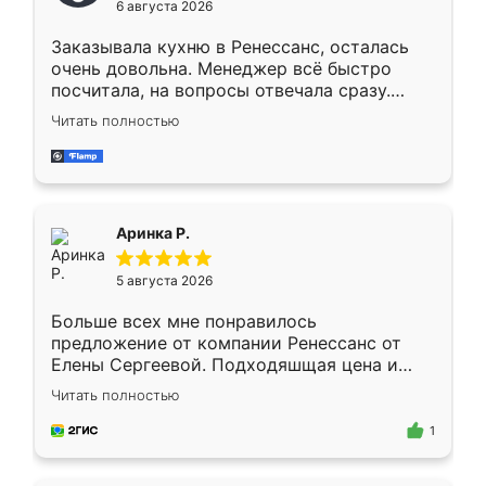
6 августа 2026
мебели буду заказывать только здесь.
Заказывала кухню в Ренессанс, осталась
очень довольна. Менеджер всё быстро
посчитала, на вопросы отвечала сразу.
Замерщик приехал в субботу, подошёл к
Читать полностью
делу со всей ответственностью. Собрали
за день, ребята работали аккуратно, даже
пыли почти не было. Качество отличное,
ящики ходят плавно, ничего не скрипит.
Всё подошло как влитое.
Аринка Р.
5 августа 2026
Больше всех мне понравилось
предложение от компании Ренессанс от
Елены Сергеевой. Подходяшщая цена и
короткие сроки изготовления. Приехавший
Читать полностью
для замера сотрудник Владислав
предложил по моему эскизу самый
1
подходящий вариант шкафа. Немного его
видоизменил, получилось даже лучше, чем