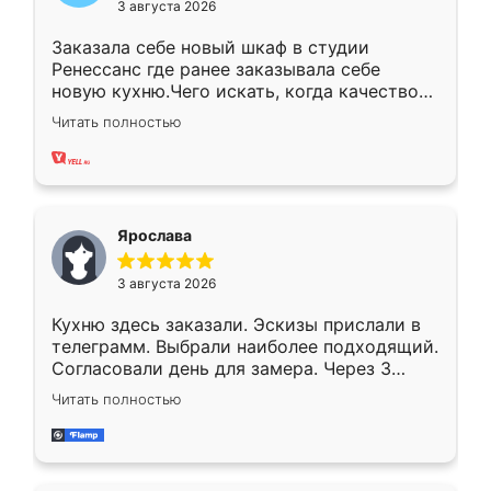
3 августа 2026
Заказала себе новый шкаф в студии
Ренессанс где ранее заказывала себе
новую кухню.Чего искать, когда качеством
вполне довольна. Служит кухня уже почти
Читать полностью
два года, нареканий нет.
Ярослава
3 августа 2026
Кухню здесь заказали. Эскизы прислали в
телеграмм. Выбрали наиболее подходящий.
Согласовали день для замера. Через 3
недели кухня была уже готова. Остались
Читать полностью
довольны работой. Спасибо Ренессанс
мебель за качественную работу!