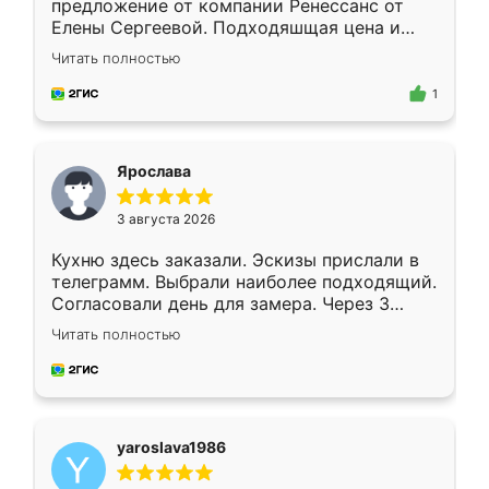
предложение от компании Ренессанс от
Елены Сергеевой. Подходяшщая цена и
короткие сроки изготовления. Приехавший
Читать полностью
для замера сотрудник Владислав
предложил по моему эскизу самый
1
подходящий вариант шкафа. Немного его
видоизменил, получилось даже лучше, чем
я хотела.
Ярослава
3 августа 2026
Кухню здесь заказали. Эскизы прислали в
телеграмм. Выбрали наиболее подходящий.
Согласовали день для замера. Через 3
недели кухня была уже готова. Остались
Читать полностью
довольны работой. Спасибо Ренессанс
мебель за качественную работу!
yaroslava1986