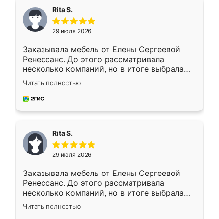
Rita S.
29 июля 2026
Заказывала мебель от Елены Сергеевой
Ренессанс. До этого рассматривала
несколько компаний, но в итоге выбрала
эту. Сначала обговорили условия, потом
Читать полностью
приехал замерщик, всё спокойно объяснил
и снял размеры. Изготовили в срок, с
доставкой тоже никаких проблем не
возникло. Сборку выполнили аккуратно,
мебель сразу встала на свое место без
Rita S.
каких-либо доработок. Качеством осталась
довольна, все выглядит так, как и ожидала.
29 июля 2026
Заказывала мебель от Елены Сергеевой
Ренессанс. До этого рассматривала
несколько компаний, но в итоге выбрала
эту. Сначала обговорили условия, потом
Читать полностью
приехал замерщик, всё спокойно объяснил