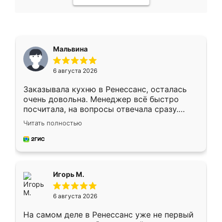
Мальвина
6 августа 2026
Заказывала кухню в Ренессанс, осталась
очень довольна. Менеджер всё быстро
посчитала, на вопросы отвечала сразу.
Замерщик приехал в субботу, подошёл к
Читать полностью
делу со всей ответственностью. Собрали
за день, ребята работали аккуратно, даже
пыли почти не было. Качество отличное,
ящики ходят плавно, ничего не скрипит.
Всё подошло как влитое.
Игорь М.
6 августа 2026
На самом деле в Ренессанс уже не первый