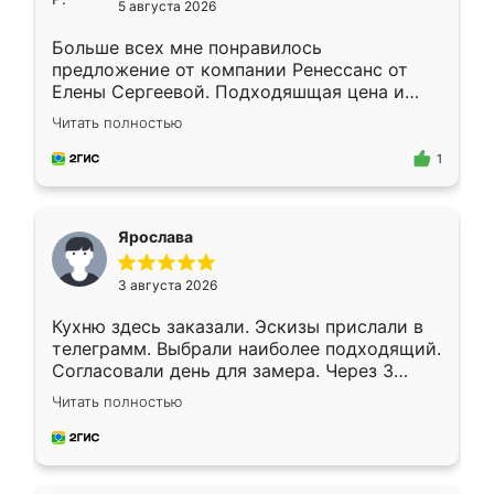
5 августа 2026
Больше всех мне понравилось
предложение от компании Ренессанс от
Елены Сергеевой. Подходяшщая цена и
короткие сроки изготовления. Приехавший
Читать полностью
для замера сотрудник Владислав
предложил по моему эскизу самый
1
подходящий вариант шкафа. Немного его
видоизменил, получилось даже лучше, чем
я хотела.
Ярослава
3 августа 2026
Кухню здесь заказали. Эскизы прислали в
телеграмм. Выбрали наиболее подходящий.
Согласовали день для замера. Через 3
недели кухня была уже готова. Остались
Читать полностью
довольны работой. Спасибо Ренессанс
мебель за качественную работу!