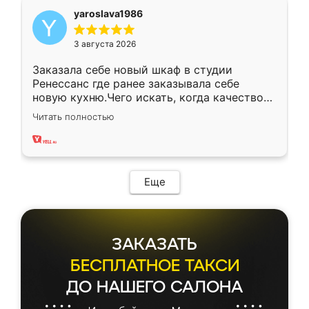
yaroslava1986
3 августа 2026
Заказала себе новый шкаф в студии
Ренессанс где ранее заказывала себе
новую кухню.Чего искать, когда качеством
вполне довольна. Служит кухня уже почти
Читать полностью
два года, нареканий нет.
Еще
ЗАКАЗАТЬ
БЕСПЛАТНОЕ ТАКСИ
ДО НАШЕГО САЛОНА