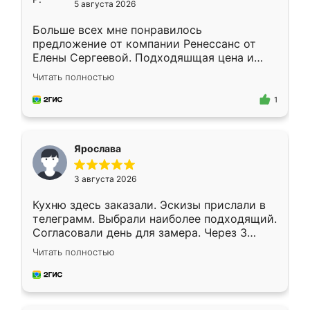
5 августа 2026
Больше всех мне понравилось
предложение от компании Ренессанс от
Елены Сергеевой. Подходяшщая цена и
короткие сроки изготовления. Приехавший
Читать полностью
для замера сотрудник Владислав
предложил по моему эскизу самый
1
подходящий вариант шкафа. Немного его
видоизменил, получилось даже лучше, чем
я хотела.
Ярослава
3 августа 2026
Кухню здесь заказали. Эскизы прислали в
телеграмм. Выбрали наиболее подходящий.
Согласовали день для замера. Через 3
недели кухня была уже готова. Остались
Читать полностью
довольны работой. Спасибо Ренессанс
мебель за качественную работу!