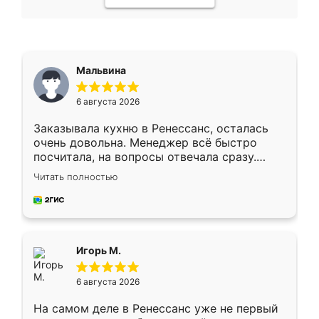
Мальвина
6 августа 2026
Заказывала кухню в Ренессанс, осталась
очень довольна. Менеджер всё быстро
посчитала, на вопросы отвечала сразу.
Замерщик приехал в субботу, подошёл к
Читать полностью
делу со всей ответственностью. Собрали
за день, ребята работали аккуратно, даже
пыли почти не было. Качество отличное,
ящики ходят плавно, ничего не скрипит.
Всё подошло как влитое.
Игорь М.
6 августа 2026
На самом деле в Ренессанс уже не первый