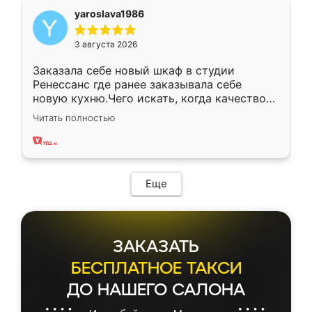
yaroslava1986
3 августа 2026
Заказала себе новый шкаф в студии
Ренессанс где ранее заказывала себе
новую кухню.Чего искать, когда качеством
вполне довольна. Служит кухня уже почти
Читать полностью
два года, нареканий нет.
Еще
ЗАКАЗАТЬ
БЕСПЛАТНОЕ ТАКСИ
ДО НАШЕГО САЛОНА