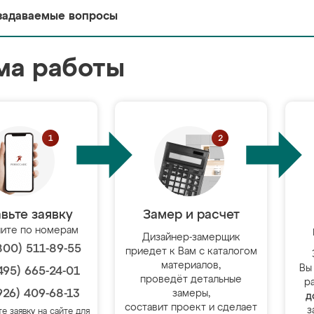
задаваемые вопросы
ма работы
вьте заявку
Замер и расчет
ите по номерам
Дизайнер-замерщик
800) 511-89-55
приедет к Вам с каталогом
материалов,
Вы
495) 665-24-01
проведёт детальные
р
926) 409-68-13
замеры,
д
составит проект и сделает
з
те заявку на сайте для