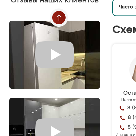
Отзывы наших клиентов
Часто 
Схе
Оста
Позвон
8 (
8 (
8 (
Или оставь