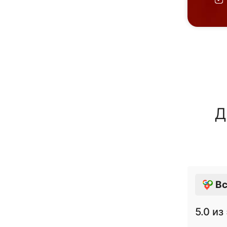
Д
Вс
5.0
из 