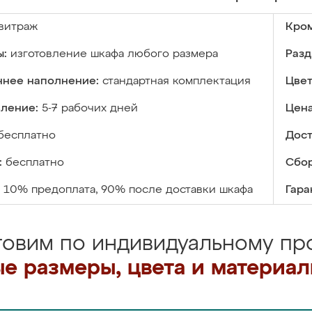
витраж
Кром
ы:
изготовление шкафа любого размера
Разд
ннее наполнение:
стандартная комплектация
Цвет
вление:
5-7 рабочих дней
Цена
бесплатно
Дост
:
бесплатно
Сбор
10% предоплата, 90% после доставки шкафа
Гара
товим по индивидуальному про
е размеры, цвета и материа