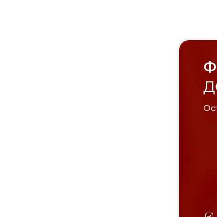
Ф
Д
Ост