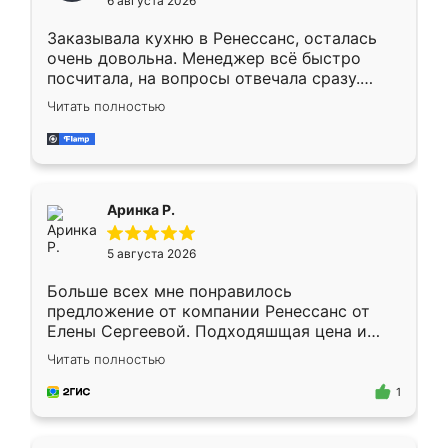
6 августа 2026
мебели буду заказывать только здесь.
Заказывала кухню в Ренессанс, осталась
очень довольна. Менеджер всё быстро
посчитала, на вопросы отвечала сразу.
Замерщик приехал в субботу, подошёл к
Читать полностью
делу со всей ответственностью. Собрали
за день, ребята работали аккуратно, даже
пыли почти не было. Качество отличное,
ящики ходят плавно, ничего не скрипит.
Всё подошло как влитое.
Аринка Р.
5 августа 2026
Больше всех мне понравилось
предложение от компании Ренессанс от
Елены Сергеевой. Подходяшщая цена и
короткие сроки изготовления. Приехавший
Читать полностью
для замера сотрудник Владислав
предложил по моему эскизу самый
1
подходящий вариант шкафа. Немного его
видоизменил, получилось даже лучше, чем