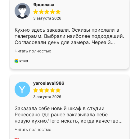
я хотела.
Ярослава
3 августа 2026
Кухню здесь заказали. Эскизы прислали в
телеграмм. Выбрали наиболее подходящий.
Согласовали день для замера. Через 3
недели кухня была уже готова. Остались
Читать полностью
довольны работой. Спасибо Ренессанс
мебель за качественную работу!
yaroslava1986
3 августа 2026
Заказала себе новый шкаф в студии
Ренессанс где ранее заказывала себе
новую кухню.Чего искать, когда качеством
вполне довольна. Служит кухня уже почти
Читать полностью
два года, нареканий нет.