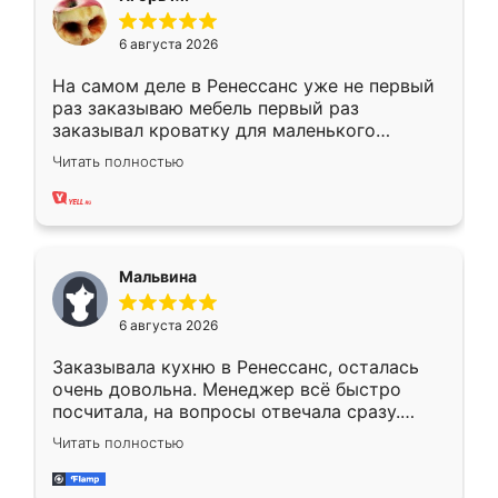
6 августа 2026
На самом деле в Ренессанс уже не первый
раз заказываю мебель первый раз
заказывал кроватку для маленького
ребёнка при его рождении ,во второй раз
Читать полностью
заказал шкаф-купе. По качеству очень
хорошее сборка достаточно быстрая,
также адекватные цены. До этого
сравнивал с разными конкурентами в этом
сегменте ,выбор у конкурентов куда
Мальвина
меньше, здесь же он более разнообразный.
Мне нравится ,если что-то потребуется из
6 августа 2026
мебели буду заказывать только здесь.
Заказывала кухню в Ренессанс, осталась
очень довольна. Менеджер всё быстро
посчитала, на вопросы отвечала сразу.
Замерщик приехал в субботу, подошёл к
Читать полностью
делу со всей ответственностью. Собрали
за день, ребята работали аккуратно, даже