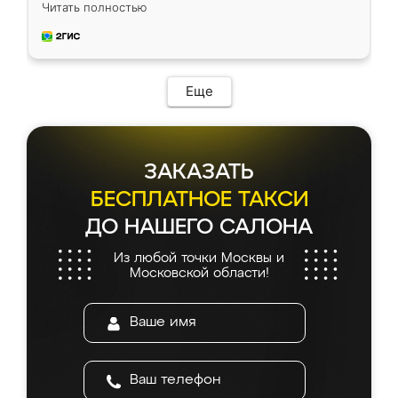
недели кухня была уже готова. Остались
Читать полностью
довольны работой. Спасибо Ренессанс
мебель за качественную работу!
Еще
ЗАКАЗАТЬ
БЕСПЛАТНОЕ ТАКСИ
ДО НАШЕГО САЛОНА
Из любой точки Москвы и
Московской области!