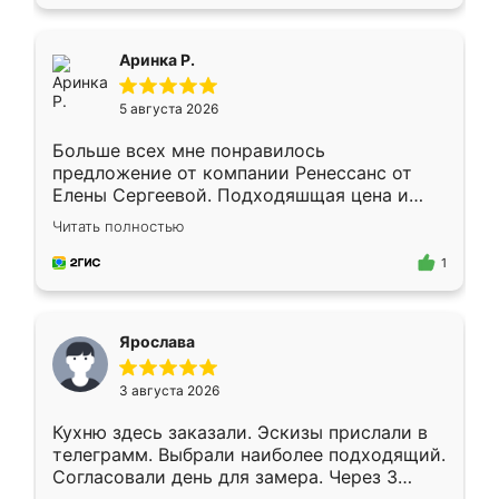
пыли почти не было. Качество отличное,
ящики ходят плавно, ничего не скрипит.
Всё подошло как влитое.
Аринка Р.
5 августа 2026
Больше всех мне понравилось
предложение от компании Ренессанс от
Елены Сергеевой. Подходяшщая цена и
короткие сроки изготовления. Приехавший
Читать полностью
для замера сотрудник Владислав
предложил по моему эскизу самый
1
подходящий вариант шкафа. Немного его
видоизменил, получилось даже лучше, чем
я хотела.
Ярослава
3 августа 2026
Кухню здесь заказали. Эскизы прислали в
телеграмм. Выбрали наиболее подходящий.
Согласовали день для замера. Через 3