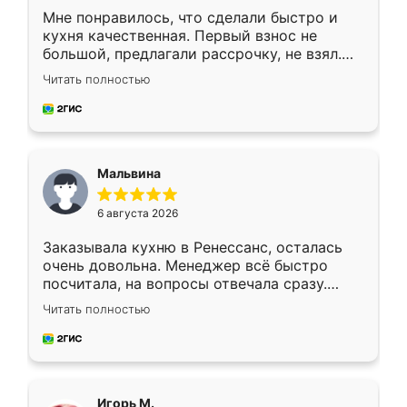
Мне понравилось, что сделали быстро и
кухня качественная. Первый взнос не
большой, предлагали рассрочку, не взял.
Ждал меньше месяца, сборщик с прямыми
Читать полностью
руками. По цене вышло адекватно.
Рекомендую!
Мальвина
6 августа 2026
Заказывала кухню в Ренессанс, осталась
очень довольна. Менеджер всё быстро
посчитала, на вопросы отвечала сразу.
Замерщик приехал в субботу, подошёл к
Читать полностью
делу со всей ответственностью. Собрали
за день, ребята работали аккуратно, даже
пыли почти не было. Качество отличное,
ящики ходят плавно, ничего не скрипит.
Всё подошло как влитое.
Игорь М.