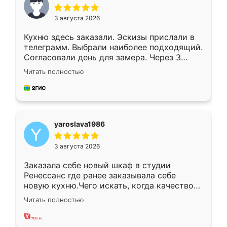
3 августа 2026
Кухню здесь заказали. Эскизы прислали в
телеграмм. Выбрали наиболее подходящий.
Согласовали день для замера. Через 3
недели кухня была уже готова. Остались
Читать полностью
довольны работой. Спасибо Ренессанс
мебель за качественную работу!
yaroslava1986
3 августа 2026
Заказала себе новый шкаф в студии
Ренессанс где ранее заказывала себе
новую кухню.Чего искать, когда качеством
вполне довольна. Служит кухня уже почти
Читать полностью
два года, нареканий нет.