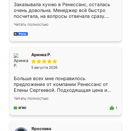
Заказывала кухню в Ренессанс, осталась
очень довольна. Менеджер всё быстро
посчитала, на вопросы отвечала сразу.
Замерщик приехал в субботу, подошёл к
Читать полностью
делу со всей ответственностью. Собрали
за день, ребята работали аккуратно, даже
пыли почти не было. Качество отличное,
ящики ходят плавно, ничего не скрипит.
Всё подошло как влитое.
Аринка Р.
5 августа 2026
Больше всех мне понравилось
предложение от компании Ренессанс от
Елены Сергеевой. Подходяшщая цена и
короткие сроки изготовления. Приехавший
Читать полностью
для замера сотрудник Владислав
предложил по моему эскизу самый
1
подходящий вариант шкафа. Немного его
видоизменил, получилось даже лучше, чем
я хотела.
Ярослава