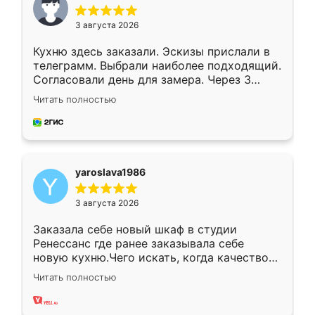
3 августа 2026
Кухню здесь заказали. Эскизы прислали в
телеграмм. Выбрали наиболее подходящий.
Согласовали день для замера. Через 3
недели кухня была уже готова. Остались
Читать полностью
довольны работой. Спасибо Ренессанс
мебель за качественную работу!
yaroslava1986
3 августа 2026
Заказала себе новый шкаф в студии
Ренессанс где ранее заказывала себе
новую кухню.Чего искать, когда качеством
вполне довольна. Служит кухня уже почти
Читать полностью
два года, нареканий нет.