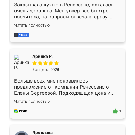
Заказывала кухню в Ренессанс, осталась
очень довольна. Менеджер всё быстро
посчитала, на вопросы отвечала сразу.
Замерщик приехал в субботу, подошёл к
Читать полностью
делу со всей ответственностью. Собрали
за день, ребята работали аккуратно, даже
пыли почти не было. Качество отличное,
ящики ходят плавно, ничего не скрипит.
Всё подошло как влитое.
Аринка Р.
5 августа 2026
Больше всех мне понравилось
предложение от компании Ренессанс от
Елены Сергеевой. Подходяшщая цена и
короткие сроки изготовления. Приехавший
Читать полностью
для замера сотрудник Владислав
предложил по моему эскизу самый
1
подходящий вариант шкафа. Немного его
видоизменил, получилось даже лучше, чем
я хотела.
Ярослава