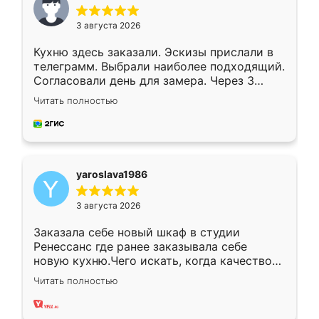
3 августа 2026
Кухню здесь заказали. Эскизы прислали в
телеграмм. Выбрали наиболее подходящий.
Согласовали день для замера. Через 3
недели кухня была уже готова. Остались
Читать полностью
довольны работой. Спасибо Ренессанс
мебель за качественную работу!
yaroslava1986
3 августа 2026
Заказала себе новый шкаф в студии
Ренессанс где ранее заказывала себе
новую кухню.Чего искать, когда качеством
вполне довольна. Служит кухня уже почти
Читать полностью
два года, нареканий нет.