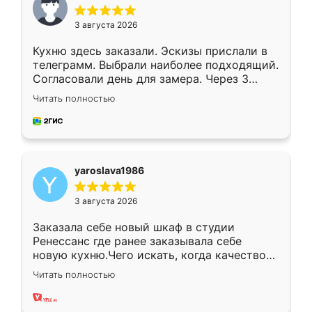
3 августа 2026
Кухню здесь заказали. Эскизы прислали в
телеграмм. Выбрали наиболее подходящий.
Согласовали день для замера. Через 3
недели кухня была уже готова. Остались
Читать полностью
довольны работой. Спасибо Ренессанс
мебель за качественную работу!
yaroslava1986
3 августа 2026
Заказала себе новый шкаф в студии
Ренессанс где ранее заказывала себе
новую кухню.Чего искать, когда качеством
вполне довольна. Служит кухня уже почти
Читать полностью
два года, нареканий нет.