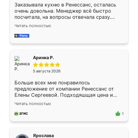
Заказывала кухню в Ренессанс, осталась
очень довольна. Менеджер всё быстро
посчитала, на вопросы отвечала сразу.
Замерщик приехал в субботу, подошёл к
Читать полностью
делу со всей ответственностью. Собрали
за день, ребята работали аккуратно, даже
пыли почти не было. Качество отличное,
ящики ходят плавно, ничего не скрипит.
Всё подошло как влитое.
Аринка Р.
5 августа 2026
Больше всех мне понравилось
предложение от компании Ренессанс от
Елены Сергеевой. Подходяшщая цена и
короткие сроки изготовления. Приехавший
Читать полностью
для замера сотрудник Владислав
предложил по моему эскизу самый
1
подходящий вариант шкафа. Немного его
видоизменил, получилось даже лучше, чем
я хотела.
Ярослава