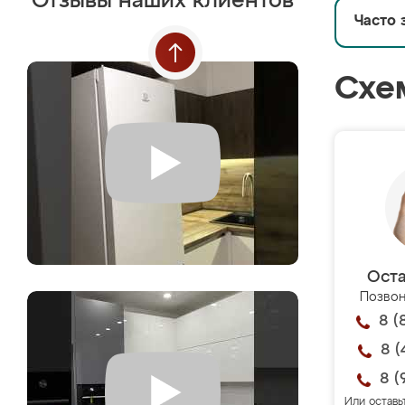
Отзывы наших клиентов
Часто 
Схе
Оста
Позвон
8 (
8 (
8 (
Или оставь