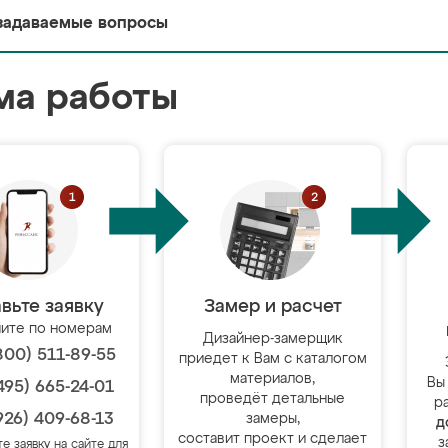
задаваемые вопросы
ма работы
вьте заявку
Замер и расчет
ите по номерам
Дизайнер-замерщик
800) 511-89-55
приедет к Вам с каталогом
материалов,
Вы
495) 665-24-01
проведёт детальные
р
926) 409-68-13
замеры,
д
составит проект и сделает
з
те заявку на сайте для