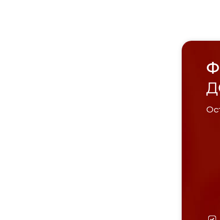
Ф
Д
Ост