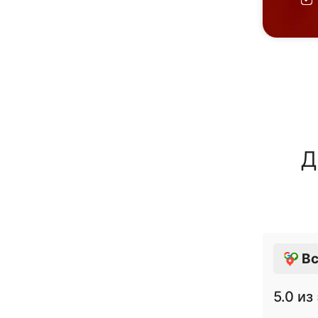
Д
Вс
5.0
из 